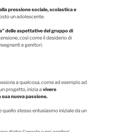
alla pressione sociale, scolastica e
posto un adolescente.
za” delle aspettative del gruppo di
ensione, così come il desiderio di
nsegnanti e genitori.
assiona a qualcosa, come ad esempio ad
un progetto, inizia a
vivere
a sua nuova passione.
 quello stesso entusiasmo iniziale da un
re dietro l’angolo e noi genitori