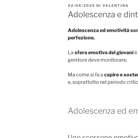
PUBBLICATO
02/06/2025
DI
VALENTINA
IL
Adolescenza e dint
Adolescenza ed emotività son
perfezione.
La
sfera emotiva dei giovani
è 
genitore deve monitorare.
Ma come si fa a
capire e sosten
e, soprattutto nel periodo crit
Adolescenza ed em
Uno scossone emotiv