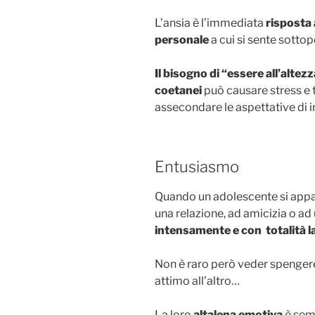
L’ansia è l’immediata
risposta 
personale
a cui si sente sotto
Il bisogno di “essere all’altez
coetanei
può causare stress e t
assecondare le aspettative di i
Entusiasmo
Quando un adolescente si app
una relazione, ad amicizia o ad 
intensamente e con totalità l
Non è raro però veder spengere
attimo all’altro…
La loro
altalena emotiva
è semp