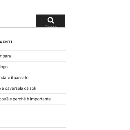
Cerca
CENTI
Impara
alogo
ndare il passato
a cavarsela da soli
cos’è e perché è Importante