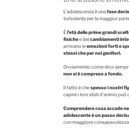
L’adolescenza è una
fase dec
turbolenta per la maggior parte
È
l’età delle prime grandi scelt
fisiche
e dei
cambiamenti inter
arrivano le
emozioni forti e spe
stessi che per noi genitori.
Ovviamente, come dico sempre
non si è compreso a fondo.
Il fatto è che
spesso i nostri fi
capire i loro stati d’animo può
Comprendere cosa accade nell
adolescente è un passo decis
con maggiore consapevolezza v