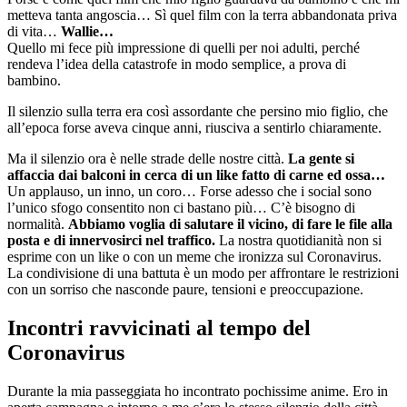
metteva tanta angoscia… Sì quel film con la terra abbandonata priva
di vita…
Wallie…
Quello mi fece più impressione di quelli per noi adulti, perché
rendeva l’idea della catastrofe in modo semplice, a prova di
bambino.
Il silenzio sulla terra era così assordante che persino mio figlio, che
all’epoca forse aveva cinque anni, riusciva a sentirlo chiaramente.
Ma il silenzio ora è nelle strade delle nostre città.
La gente si
affaccia dai balconi in cerca di un like fatto di carne ed ossa…
Un applauso, un inno, un coro… Forse adesso che i social sono
l’unico sfogo consentito non ci bastano più… C’è bisogno di
normalità.
Abbiamo voglia di salutare il vicino, di fare le file alla
posta e di innervosirci nel traffico.
La nostra quotidianità non si
esprime con un like o con un meme che ironizza sul Coronavirus.
La condivisione di una battuta è un modo per affrontare le restrizioni
con un sorriso che nasconde paure, tensioni e preoccupazione.
Incontri ravvicinati al tempo del
Coronavirus
Durante la mia passeggiata ho incontrato pochissime anime. Ero in