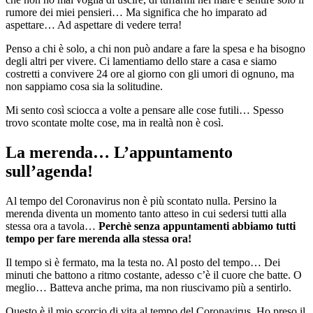
rumore dei miei pensieri… Ma significa che ho imparato ad
aspettare… Ad aspettare di vedere terra!
Penso a chi è solo, a chi non può andare a fare la spesa e ha bisogno
degli altri per vivere. Ci lamentiamo dello stare a casa e siamo
costretti a convivere 24 ore al giorno con gli umori di ognuno, ma
non sappiamo cosa sia la solitudine.
Mi sento così sciocca a volte a pensare alle cose futili… Spesso
trovo scontate molte cose, ma in realtà non è così.
La merenda… L’appuntamento
sull’agenda!
Al tempo del Coronavirus non è più scontato nulla. Persino la
merenda diventa un momento tanto atteso in cui sedersi tutti alla
stessa ora a tavola…
Perchè senza appuntamenti abbiamo tutti
tempo per fare merenda alla stessa ora!
Il tempo si è fermato, ma la testa no. Al posto del tempo… Dei
minuti che battono a ritmo costante, adesso c’è il cuore che batte. O
meglio… Batteva anche prima, ma non riuscivamo più a sentirlo.
Questo è il mio scorcio di vita al tempo del Coronavirus. Ho preso il