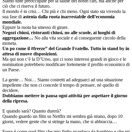
Siamo tutte preoccupate per la salute dei nostri cari, ma anche per
ciò che ci riserva il futuro.
Il mondo é in crisi… Chi più e chi meno. Ogni stato sta vivendo la
sua fase di
astenia dalla ruota inarrestabile dell’economia
mondiale.
Eppure la ruota ha smesso di girare.
Negozi chiusi, ristoranti chiusi, no alle scuole, ai luoghi di
aggregazione…
No alla vita sociale e al conseguente circolo della
moneta.
Un po come il #freeze” del Grande Fratello. Tutto in stand by in
attesa di nuove disposizioni.
Ma qui non c’è la D’Urso, qui ci sono interessi grandi in gioco e le
nomination potrebbero modificare fortemente il profilo economico di
un Paese.
La gente… Noi… Siamo costretti ad adeguarci ad una situazione
impellente che non ci concede il tempo di pensare, né quello di
decidere.
Dobbiamo mettere in pausa ogni attività per aspettare il giorno
della ripresa.
E quando sarà? Quanto durerà?
Quando guardo un film su Netflix mi sembra già strano, dopo 10
giorni, vedere gente che si stringe la mano, che si abbraccia…
Forse é come quel film che mio figlio guardava da bambino e che mi