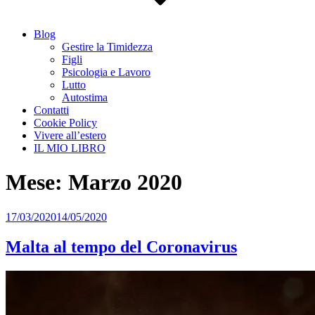
Blog
Gestire la Timidezza
Figli
Psicologia e Lavoro
Lutto
Autostima
Contatti
Cookie Policy
Vivere all’estero
IL MIO LIBRO
Mese:
Marzo 2020
Pubblicato
17/03/2020
14/05/2020
il
Malta al tempo del Coronavirus