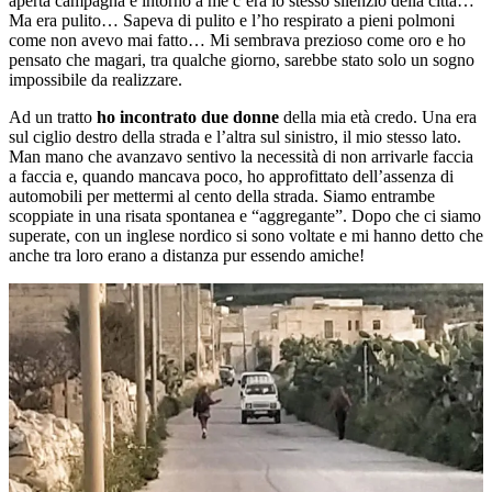
aperta campagna e intorno a me c’era lo stesso silenzio della città…
Ma era pulito… Sapeva di pulito e l’ho respirato a pieni polmoni
come non avevo mai fatto… Mi sembrava prezioso come oro e ho
pensato che magari, tra qualche giorno, sarebbe stato solo un sogno
impossibile da realizzare.
Ad un tratto
ho incontrato due donne
della mia età credo. Una era
sul ciglio destro della strada e l’altra sul sinistro, il mio stesso lato.
Man mano che avanzavo sentivo la necessità di non arrivarle faccia
a faccia e, quando mancava poco, ho approfittato dell’assenza di
automobili per mettermi al cento della strada. Siamo entrambe
scoppiate in una risata spontanea e “aggregante”. Dopo che ci siamo
superate, con un inglese nordico si sono voltate e mi hanno detto che
anche tra loro erano a distanza pur essendo amiche!