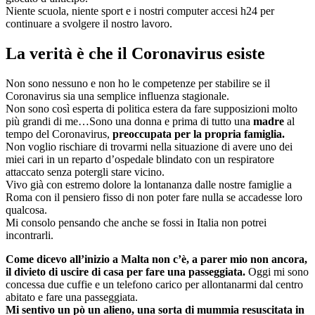
Niente scuola, niente sport e i nostri computer accesi h24 per
continuare a svolgere il nostro lavoro.
La verità è che il Coronavirus esiste
Non sono nessuno e non ho le competenze per stabilire se il
Coronavirus sia una semplice influenza stagionale.
Non sono così esperta di politica estera da fare supposizioni molto
più grandi di me…Sono una donna e prima di tutto una
madre
al
tempo del Coronavirus,
preoccupata per la propria famiglia.
Non voglio rischiare di trovarmi nella situazione di avere uno dei
miei cari in un reparto d’ospedale blindato con un respiratore
attaccato senza potergli stare vicino.
Vivo già con estremo dolore la lontananza dalle nostre famiglie a
Roma con il pensiero fisso di non poter fare nulla se accadesse loro
qualcosa.
Mi consolo pensando che anche se fossi in Italia non potrei
incontrarli.
Come dicevo all’inizio a Malta non c’è, a parer mio non ancora,
il divieto di uscire di casa per fare una passeggiata.
Oggi mi sono
concessa due cuffie e un telefono carico per allontanarmi dal centro
abitato e fare una passeggiata.
Mi sentivo un pò un alieno, una sorta di mummia resuscitata in