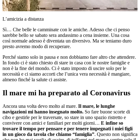
L’amicizia a distanza
Sì… Che belle le camminate con le amiche. Adesso che ci penso
sarebbe bello se sabato sera andassimo a cena insieme. Una cosa
così normale adesso è diventata un diversivo. Ma se teniamo duro
presto avremo modo di recuperare.
Perché siamo solo in pausa e non dobbiamo fare altro che attendere.
In fondo ci è stato chiesto di stare in casa con le nostre famiglie e
non è la fine del mondo. Ci è stato imposto di uscire solo per le
necessità e ci siamo accorti che l’unica vera necessità è mangiare,
almeno finché la salute ci assiste.
Il mare mi ha preparato al Coronavirus
Ancora una volta devo molto al mare.
Il mare, le lunghe
navigazioni mi hanno insegnato molto.
So fare buone scorte di
cibo e gestirle per le traversate, so stare in uno spazio ristretto e
convivere con amici e familiari per molti giorni…
E infine so
trovare il tempo per pensare e per tenere impegnati i miei figli
in un gioco da tavola che chiamo “famiglia”
. Questo non significa
che non ho mai voglia di uscire, di tuffarmi nel mare e sentire solo il