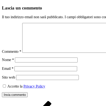
Lascia un commento
Il tuo indirizzo email non sarà pubblicato.
I campi obbligatori sono co
Commento
*
Nome
*
Email
*
Sito web
Accetto la
Privacy Policy
Navigazione
Articolo