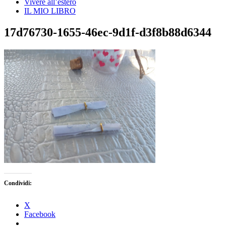
Vivere all’estero
IL MIO LIBRO
17d76730-1655-46ec-9d1f-d3f8b88d6344
Condividi:
X
Facebook