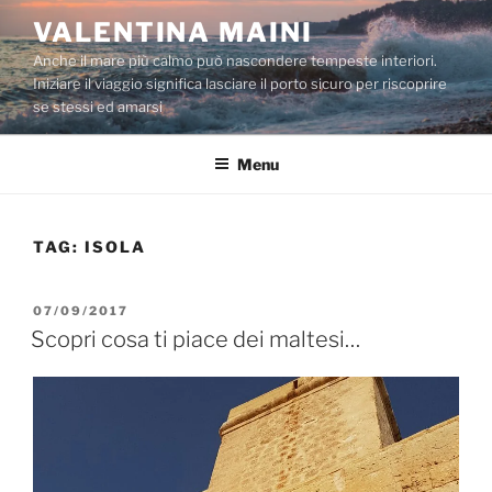
Salta
VALENTINA MAINI
al
Anche il mare più calmo può nascondere tempeste interiori.
contenuto
Iniziare il viaggio significa lasciare il porto sicuro per riscoprire
se stessi ed amarsi
Menu
TAG:
ISOLA
PUBBLICATO
07/09/2017
IL
Scopri cosa ti piace dei maltesi…