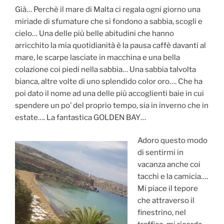
Già… Perchè il mare di Malta ci regala ogni giorno una
miriade di sfumature che si fondono a sabbia, scogli e
cielo… Una delle più belle abitudini che hanno
arricchito la mia quotidianità è la pausa caffè davanti al
mare, le scarpe lasciate in macchina e una bella
colazione coi piedi nella sabbia… Una sabbia talvolta
bianca, altre volte di uno splendido color oro…. Che ha
poi dato il nome ad una delle più accoglienti baie in cui
spendere un po’ del proprio tempo, sia in inverno che in
estate…. La fantastica GOLDEN BAY…
Adoro questo modo
di sentirmi in
vacanza anche coi
tacchi e la camicia….
Mi piace il tepore
che attraverso il
finestrino, nel