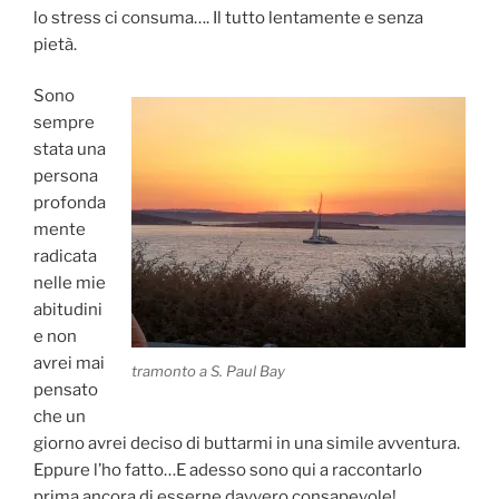
lo stress ci consuma…. Il tutto lentamente e senza
pietà.
Sono
sempre
stata una
persona
profonda
mente
radicata
nelle mie
abitudini
e non
avrei mai
tramonto a S. Paul Bay
pensato
che un
giorno avrei deciso di buttarmi in una simile avventura.
Eppure l’ho fatto…E adesso sono qui a raccontarlo
prima ancora di esserne davvero consapevole!