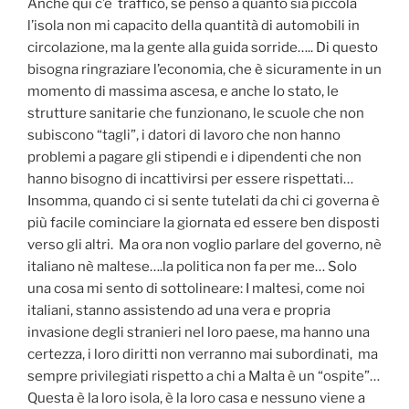
Anche qui c’è traffico, se penso a quanto sia piccola
l’isola non mi capacito della quantità di automobili in
circolazione, ma la gente alla guida sorride….. Di questo
bisogna ringraziare l’economia, che è sicuramente in un
momento di massima ascesa, e anche lo stato, le
strutture sanitarie che funzionano, le scuole che non
subiscono “tagli”, i datori di lavoro che non hanno
problemi a pagare gli stipendi e i dipendenti che non
hanno bisogno di incattivirsi per essere rispettati…
Insomma, quando ci si sente tutelati da chi ci governa è
più facile cominciare la giornata ed essere ben disposti
verso gli altri. Ma ora non voglio parlare del governo, nè
italiano nè maltese….la politica non fa per me… Solo
una cosa mi sento di sottolineare: I maltesi, come noi
italiani, stanno assistendo ad una vera e propria
invasione degli stranieri nel loro paese, ma hanno una
certezza, i loro diritti non verranno mai subordinati, ma
sempre privilegiati rispetto a chi a Malta è un “ospite”…
Questa è la loro isola, è la loro casa e nessuno viene a