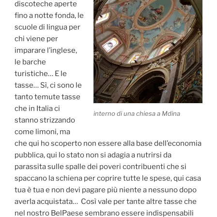
discoteche aperte
fino a notte fonda, le
scuole di lingua per
chi viene per
imparare l’inglese,
le barche
turistiche… E le
tasse… Sì, ci sono le
tanto temute tasse
che in Italia ci
interno di una chiesa a Mdina
stanno strizzando
come limoni, ma
che qui ho scoperto non essere alla base dell’economia
pubblica, qui lo stato non si adagia a nutrirsi da
parassita sulle spalle dei poveri contribuenti che si
spaccano la schiena per coprire tutte le spese, qui casa
tua è tua e non devi pagare più niente a nessuno dopo
averla acquistata… Così vale per tante altre tasse che
nel nostro BelPaese sembrano essere indispensabili