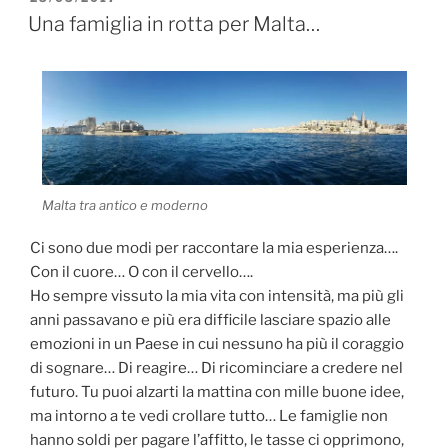
e
l
di
IL
Una famiglia in rotta per Malta…
b
vi
o
di
o
k
Malta tra antico e moderno
Ci sono due modi per raccontare la mia esperienza….
Con il cuore… O con il cervello….
Ho sempre vissuto la mia vita con intensità, ma più gli
anni passavano e più era difficile lasciare spazio alle
emozioni in un Paese in cui nessuno ha più il coraggio
di sognare… Di reagire… Di ricominciare a credere nel
futuro. Tu puoi alzarti la mattina con mille buone idee,
ma intorno a te vedi crollare tutto… Le famiglie non
hanno soldi per pagare l’affitto, le tasse ci opprimono,