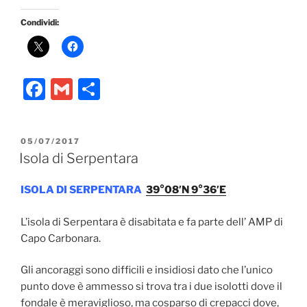
Condividi:
F
G
C
a
m
o
c
ai
n
PUBBLICATO
05/07/2017
e
l
di
IL
Isola di Serpentara
b
vi
ISOLA DI SERPENTARA
39°08′N
9°36′E
o
di
o
L’isola di Serpentara è disabitata e fa parte dell’ AMP di
k
Capo Carbonara.
Gli ancoraggi sono difficili e insidiosi dato che l’unico
punto dove è ammesso si trova tra i due isolotti dove il
fondale è meraviglioso, ma cosparso di crepacci dove,