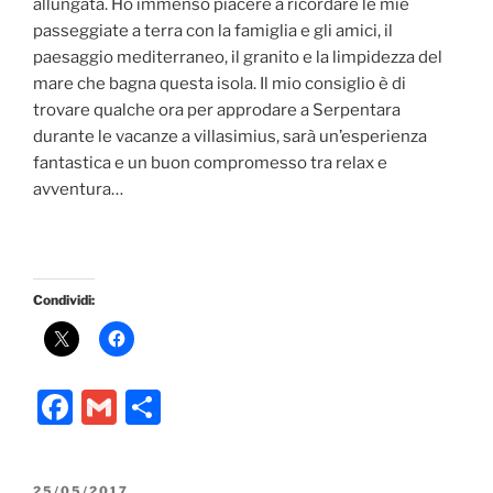
allungata. Ho immenso piacere a ricordare le mie
passeggiate a terra con la famiglia e gli amici, il
paesaggio mediterraneo, il granito e la limpidezza del
mare che bagna questa isola. Il mio consiglio è di
trovare qualche ora per approdare a Serpentara
durante le vacanze a villasimius, sarà un’esperienza
fantastica e un buon compromesso tra relax e
avventura…
Condividi:
F
G
C
a
m
o
c
ai
n
PUBBLICATO
25/05/2017