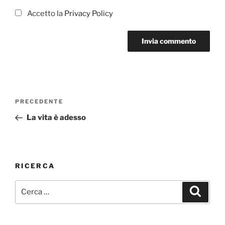
Accetto la
Privacy Policy
Navigazione
Articolo
PRECEDENTE
articoli
precedente:
La vita è adesso
RICERCA
Cerca:
Cerca