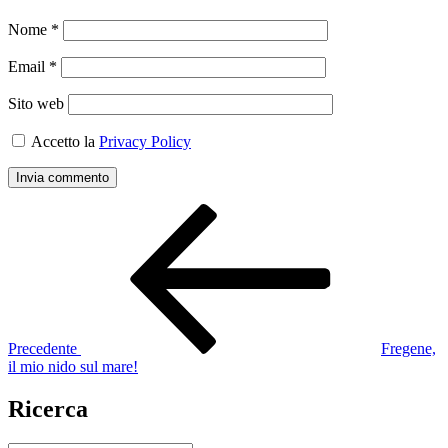
Nome
*
Email
*
Sito web
Accetto la
Privacy Policy
Navigazione
Articolo
precedente:
articoli
Precedente
Fregene,
il mio nido sul mare!
Ricerca