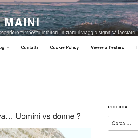
 MAINI
ndere tempeste interiori. Iniziare il viaggio significa lasciare il
og
Contatti
Cookie Policy
Vivere all’estero
RICERCA
va… Uomini vs donne ?
Cerca: