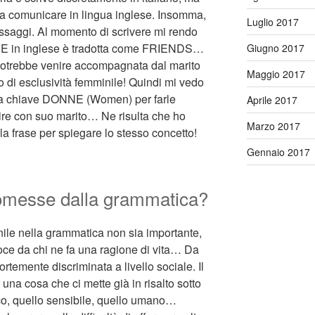
a comunicare in lingua inglese. Insomma,
Luglio 2017
essaggi. Al momento di scrivere mi rendo
E in inglese è tradotta come FRIENDS…
Giugno 2017
 potrebbe venire accompagnata dal marito
Maggio 2017
o di esclusività femminile! Quindi mi vedo
ola chiave DONNE (Women) per farle
Aprile 2017
re con suo marito… Ne risulta che ho
Marzo 2017
a frase per spiegare lo stesso concetto!
Gennaio 2017
omesse dalla grammatica?
nile nella grammatica non sia importante,
oce da chi ne fa una ragione di vita… Da
fortemente discriminata a livello sociale. Il
na cosa che ci mette già in risalto sotto
tico, quello sensibile, quello umano…