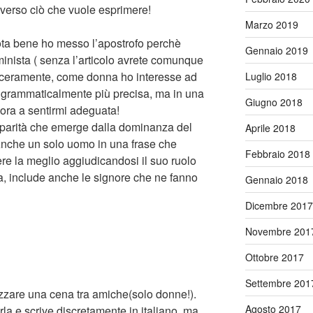
 verso ciò che vuole esprimere!
Marzo 2019
ota bene ho messo l’apostrofo perchè
Gennaio 2019
nista ( senza l’articolo avrete comunque
 sinceramente, come donna ho interesse ad
Luglio 2018
 grammaticalmente più precisa, ma in una
Giugno 2018
ncora a sentirmi adeguata!
parità che emerge dalla dominanza del
Aprile 2018
 Anche un solo uomo in una frase che
Febbraio 2018
re la meglio aggiudicandosi il suo ruolo
, include anche le signore che ne fanno
Gennaio 2018
Dicembre 2017
Novembre 201
Ottobre 2017
Settembre 201
izzare una cena tra amiche(solo donne!).
Agosto 2017
la e scrive discretamente in italiano, ma