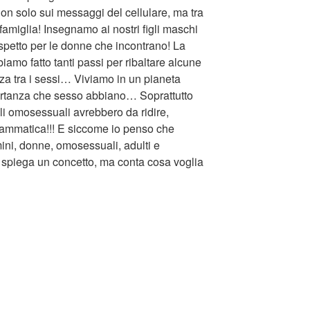
 non solo sui messaggi del cellulare, ma tra
 famiglia! Insegnamo ai nostri figli maschi
rispetto per le donne che incontrano! La
mo fatto tanti passi per ribaltare alcune
nza tra i sessi… Viviamo in un pianeta
ortanza che sesso abbiano… Soprattutto
li omosessuali avrebbero da ridire,
rammatica!!! E siccome io penso che
ni, donne, omosessuali, adulti e
spiega un concetto, ma conta cosa voglia