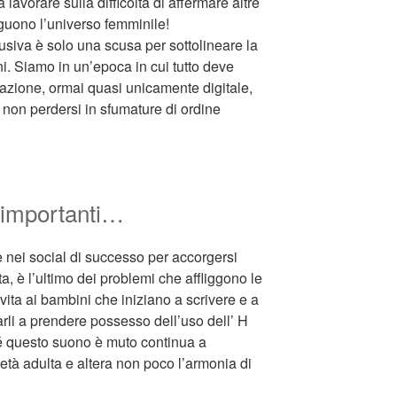
lavorare sulla difficoltà di affermare altre
nguono l’universo femminile!
usiva è solo una scusa per sottolineare la
i. Siamo in un’epoca in cui tutto deve
azione, ormai quasi unicamente digitale,
 non perdersi in sfumature di ordine
 importanti…
le nei social di successo per accorgersi
a, è l’ultimo dei problemi che affliggono le
vita ai bambini che iniziano a scrivere e a
arli a prendere possesso dell’uso dell’ H
hé questo suono è muto continua a
tà adulta e altera non poco l’armonia di