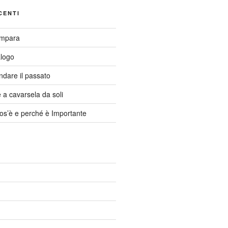
CENTI
Impara
alogo
ndare il passato
a cavarsela da soli
cos’è e perché è Importante