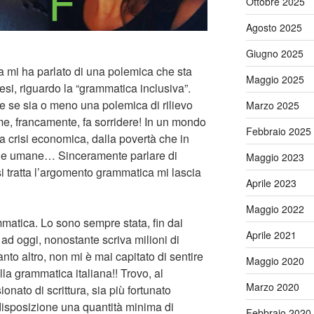
Ottobre 2025
Agosto 2025
Giugno 2025
a mi ha parlato di una polemica che sta
Maggio 2025
aesi, riguardo la “grammatica inclusiva”.
e se sia o meno una polemica di rilievo
Marzo 2025
me, francamente, fa sorridere! In un mondo
Febbraio 2025
lla crisi economica, dalla povertà che in
glie umane… Sinceramente parlare di
Maggio 2023
i tratta l’argomento grammatica mi lascia
Aprile 2023
Maggio 2022
matica. Lo sono sempre stata, fin dai
Aprile 2021
ad oggi, nonostante scriva milioni di
tanto altro, non mi è mai capitato di sentire
Maggio 2020
lla grammatica italiana!! Trovo, al
Marzo 2020
onato di scrittura, sia più fortunato
disposizione una quantità minima di
Febbraio 2020