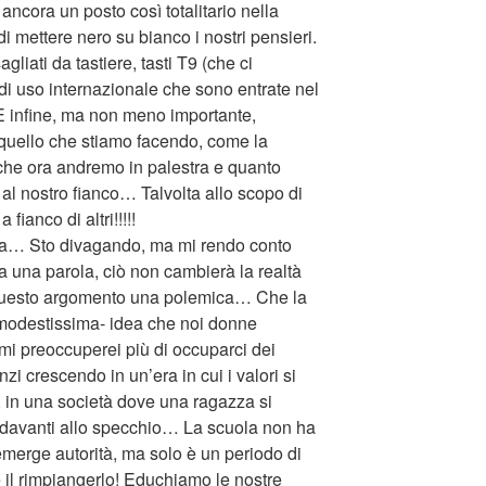
ancora un posto così totalitario nella
di mettere nero su bianco i nostri pensieri.
iati da tastiere, tasti T9 (che ci
 di uso internazionale che sono entrate nel
E infine, ma non meno importante,
l quello che stiamo facendo, come la
che ora andremo in palestra e quanto
al nostro fianco… Talvolta allo scopo di
 fianco di altri!!!!!
ta… Sto divagando, ma mi rendo conto
a una parola, ciò non cambierà la realtà
di questo argomento una polemica… Che la
 -modestissima- idea che noi donne
 mi preoccuperei più di occuparci dei
nzi crescendo in un’era in cui i valori si
, in una società dove una ragazza si
e davanti allo specchio… La scuola non ha
emerge autorità, ma solo è un periodo di
e il rimpiangerlo! Educhiamo le nostre