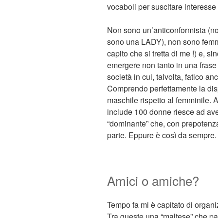
vocaboli per suscitare interesse
Non sono un’anticonformista (n
sono una LADY), non sono femmi
capito che si tretta di me !) e,
emergere non tanto in una frase
società in cui, talvolta, fatico a
Comprendo perfettamente la dis
maschile rispetto al femminile.
include 100 donne riesce ad ave
“dominante” che, con prepotenza
parte. Eppure è così da sempre.
Amici o amiche?
Tempo fa mi è capitato di organ
Tra queste una “maltese” che par