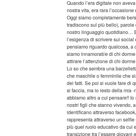
Quando l’era digitale non aveva 
nostra vita, era rara l’occasione 
Oggi siamo completamente bersagl
tradiscono sul più bello), parole
nostro linguaggio quotidiano… 
l’esigenza di scrivere sui socia
pensiamo riguardo qualcosa, a 
siamo innamorati/e di chi dorme 
attirare l’attenzione di chi dorme a
Lo so che sembra una barzellet
che maschile o femminile che si
dei fatti. Se poi si vuole fare 
si faccia, ma io resto della mia
abbiamo altro a cui pensare!! Io
nostri figli che stanno vivendo, a
identificano attraverso facebook
rappresenta attraverso un selfi
più quel ruolo educativo da cui 
transizione tra l’essere giovani 