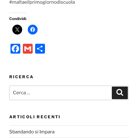
#maltaeilprimogiornodiscuola
Condividi:
F
G
C
a
m
o
c
ai
n
e
l
di
RICERCA
b
vi
Cerca:
Cerca
o
di
o
k
ARTICOLI RECENTI
Sbandando si Impara