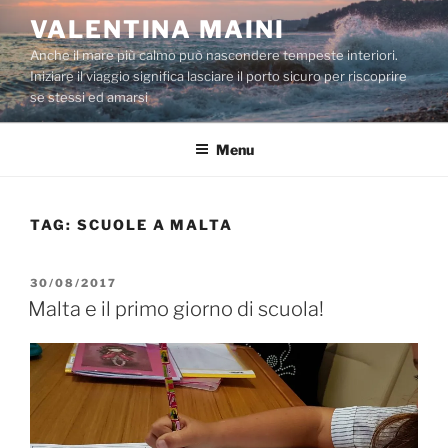
Salta
VALENTINA MAINI
al
Anche il mare più calmo può nascondere tempeste interiori.
contenuto
Iniziare il viaggio significa lasciare il porto sicuro per riscoprire
se stessi ed amarsi
Menu
TAG:
SCUOLE A MALTA
PUBBLICATO
30/08/2017
IL
Malta e il primo giorno di scuola!