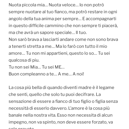
Nuota piccola mia… Nuota veloce… Io non potrò
sempre nuotare al tuo fianco, ma potrò restare in ogni
angolo della tua anima per sempre… E accompagnarti
in questo difficile cammino che non sempre ti piacerà,
ma che avrà un sapore speciale… Il tuo.
Non sarò brava a lasciarti andare come non sono brava
a tenerti stretta a me… Ma lo farò con tutto il mio
amore… Tu non mi appartieni, questo lo so… Tu sei
qualcosa di piu.
Tu non sei Mia… Tu sei ME…
Buon compleanno a te… A me… A noi!
La cosa più bella di quando diventi madre è il legame
che senti, quello che solo tu puoi decifrare. La
sensazione di essere a fianco di tuo figlio o figlia senza
necessità di esserlo davvero. L’amore è la cosa più
banale nella nostra vita. Esso non necessita di alcun
impegno, non va spinto, non deve essere forzato, va
solo provato…