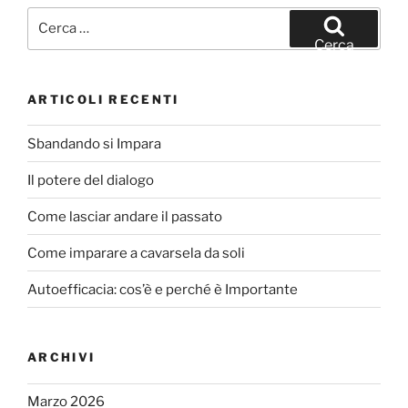
b
vi
Cerca:
o
di
Cerca
o
k
ARTICOLI RECENTI
Sbandando si Impara
Il potere del dialogo
Come lasciar andare il passato
Come imparare a cavarsela da soli
Autoefficacia: cos’è e perché è Importante
ARCHIVI
Marzo 2026