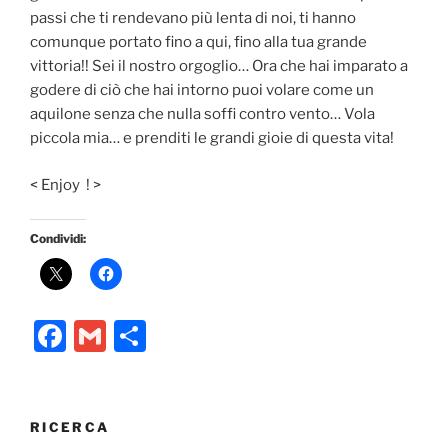
passi che ti rendevano più lenta di noi, ti hanno
comunque portato fino a qui, fino alla tua grande
vittoria!! Sei il nostro orgoglio… Ora che hai imparato a
godere di ciò che hai intorno puoi volare come un
aquilone senza che nulla soffi contro vento… Vola
piccola mia… e prenditi le grandi gioie di questa vita!
< Enjoy ! >
Condividi:
F
G
C
a
m
o
c
ai
n
e
l
di
RICERCA