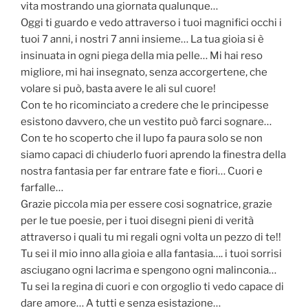
vita mostrando una giornata qualunque…
Oggi ti guardo e vedo attraverso i tuoi magnifici occhi i
tuoi 7 anni, i nostri 7 anni insieme… La tua gioia si è
insinuata in ogni piega della mia pelle… Mi hai reso
migliore, mi hai insegnato, senza accorgertene, che
volare si può, basta avere le ali sul cuore!
Con te ho ricominciato a credere che le principesse
esistono davvero, che un vestito può farci sognare…
Con te ho scoperto che il lupo fa paura solo se non
siamo capaci di chiuderlo fuori aprendo la finestra della
nostra fantasia per far entrare fate e fiori… Cuori e
farfalle…
Grazie piccola mia per essere cosi sognatrice, grazie
per le tue poesie, per i tuoi disegni pieni di verità
attraverso i quali tu mi regali ogni volta un pezzo di te!!
Tu sei il mio inno alla gioia e alla fantasia…. i tuoi sorrisi
asciugano ogni lacrima e spengono ogni malinconia…
Tu sei la regina di cuori e con orgoglio ti vedo capace di
dare amore… A tutti e senza esistazione…