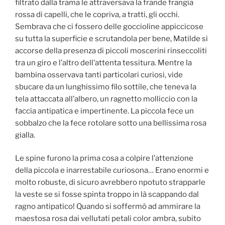
filtrato dalla trama le attraversava la frande frangia
rossa di capelli, che le copriva, a tratti, gli occhi.
Sembrava che ci fossero delle goccioline appiccicose
su tutta la superficie e scrutandola per bene, Matilde si
accorse della presenza di piccoli moscerini rinseccoliti
tra un giro e l’altro dell’attenta tessitura. Mentre la
bambina osservava tanti particolari curiosi, vide
sbucare da un lunghissimo filo sottile, che teneva la
tela attaccata all’albero, un ragnetto molliccio con la
faccia antipatica e impertinente. La piccola fece un
sobbalzo che la fece rotolare sotto una bellissima rosa
gialla.
Le spine furono la prima cosa a colpire l’attenzione
della piccola e inarrestabile curiosona… Erano enormi e
molto robuste, di sicuro avrebbero npotuto strapparle
la veste se si fosse spinta troppo in là scappando dal
ragno antipatico! Quando si soffermò ad ammirare la
maestosa rosa dai vellutati petali color ambra, subito