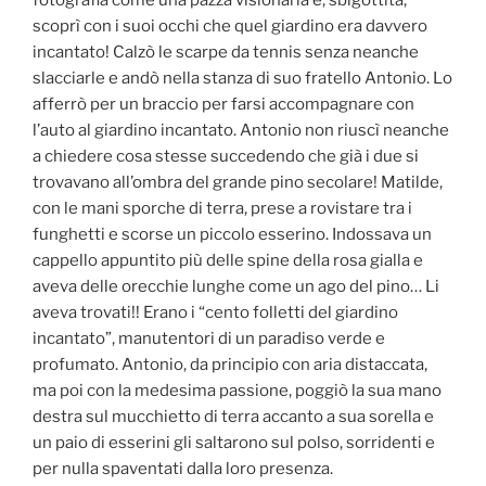
fotografia come una pazza visionaria e, sbigottita,
scoprì con i suoi occhi che quel giardino era davvero
incantato! Calzò le scarpe da tennis senza neanche
slacciarle e andò nella stanza di suo fratello Antonio. Lo
afferrò per un braccio per farsi accompagnare con
l’auto al giardino incantato. Antonio non riuscì neanche
a chiedere cosa stesse succedendo che già i due si
trovavano all’ombra del grande pino secolare! Matilde,
con le mani sporche di terra, prese a rovistare tra i
funghetti e scorse un piccolo esserino. Indossava un
cappello appuntito più delle spine della rosa gialla e
aveva delle orecchie lunghe come un ago del pino… Li
aveva trovati!! Erano i “cento folletti del giardino
incantato”, manutentori di un paradiso verde e
profumato. Antonio, da principio con aria distaccata,
ma poi con la medesima passione, poggiò la sua mano
destra sul mucchietto di terra accanto a sua sorella e
un paio di esserini gli saltarono sul polso, sorridenti e
per nulla spaventati dalla loro presenza.