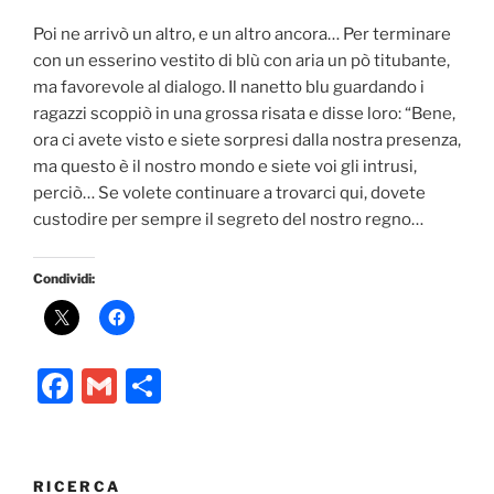
Poi ne arrivò un altro, e un altro ancora… Per terminare
con un esserino vestito di blù con aria un pò titubante,
ma favorevole al dialogo. Il nanetto blu guardando i
ragazzi scoppiò in una grossa risata e disse loro: “Bene,
ora ci avete visto e siete sorpresi dalla nostra presenza,
ma questo è il nostro mondo e siete voi gli intrusi,
perciò… Se volete continuare a trovarci qui, dovete
custodire per sempre il segreto del nostro regno…
Condividi:
F
G
C
a
m
o
c
ai
n
e
l
di
RICERCA