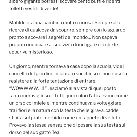
albero gigante potresti scovare cento buffi e ridenti
folletti vestiti di verde!
Matilde era una bambina molto curiosa. Sempre alla
ricerca di qualcosa da scoprire, sempre con lo sguardo
pronto a scovare i segreti del mondo… Non sapeva
proprio rinunciare al suo vizio di indagare ciò che le
appariva misterioso.
Un giorno, mentre tornava a casa dopo la scuola, vide il
cancello del giardino incantato socchiuso e non riuscì a
resistere alla forte tentazione di entrare.
“WOWWWW…!! ” , esclamò alla vista di quel posto
tanto meraviglioso… Tutti quei colori l’attraevano come
un orso col miele e, mentre continuava a volteggiare
tra i fiori e la natura con la testa che le girava, cadde
sfinita sul prato morbido come un tappeto di velluto.
Provava la stessa sensazione di posare la sua testa sul
dorso del suo gatto Tea!