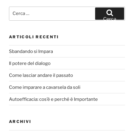
b
vi
Cerca:
o
di
Cerca
o
k
ARTICOLI RECENTI
Sbandando si Impara
Il potere del dialogo
Come lasciar andare il passato
Come imparare a cavarsela da soli
Autoefficacia: cos’è e perché è Importante
ARCHIVI