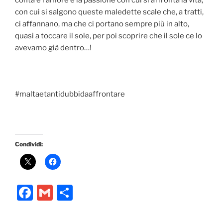
conta è l’amore e la passione con cui si affronta la vita,
con cui si salgono queste maledette scale che, a tratti,
ci affannano, ma che ci portano sempre più in alto,
quasi a toccare il sole, per poi scoprire che il sole ce lo
avevamo già dentro…!
#maltaetantidubbidaaffrontare
Condividi:
F
G
C
a
m
o