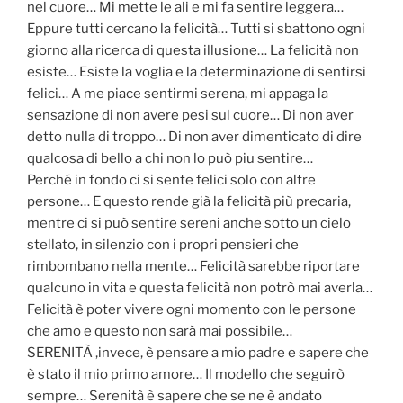
nel cuore… Mi mette le ali e mi fa sentire leggera…
Eppure tutti cercano la felicità… Tutti si sbattono ogni
giorno alla ricerca di questa illusione… La felicità non
esiste… Esiste la voglia e la determinazione di sentirsi
felici… A me piace sentirmi serena, mi appaga la
sensazione di non avere pesi sul cuore… Di non aver
detto nulla di troppo… Di non aver dimenticato di dire
qualcosa di bello a chi non lo può piu sentire…
Perché in fondo ci si sente felici solo con altre
persone… E questo rende già la felicità più precaria,
mentre ci si può sentire sereni anche sotto un cielo
stellato, in silenzio con i propri pensieri che
rimbombano nella mente… Felicità sarebbe riportare
qualcuno in vita e questa felicità non potrò mai averla…
Felicità è poter vivere ogni momento con le persone
che amo e questo non sarà mai possibile…
SERENITÀ ,invece, è pensare a mio padre e sapere che
è stato il mio primo amore… Il modello che seguirò
sempre… Serenità è sapere che se ne è andato