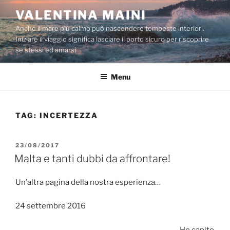
Salta
VALENTINA MAINI
al
Anche il mare più calmo può nascondere tempeste interiori.
contenuto
Iniziare il viaggio significa lasciare il porto sicuro per riscoprire
se stessi ed amarsi
Menu
TAG:
INCERTEZZA
PUBBLICATO
23/08/2017
IL
Malta e tanti dubbi da affrontare!
Un’altra pagina della nostra esperienza…
24 settembre 2016
Ho capito