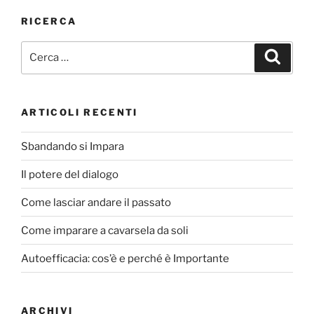
c
ai
n
e
l
di
RICERCA
b
vi
Cerca:
Cerca
o
di
o
k
ARTICOLI RECENTI
Sbandando si Impara
Il potere del dialogo
Come lasciar andare il passato
Come imparare a cavarsela da soli
Autoefficacia: cos’è e perché è Importante
ARCHIVI