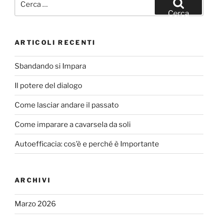
o
di
Cerca
o
k
ARTICOLI RECENTI
Sbandando si Impara
Il potere del dialogo
Come lasciar andare il passato
Come imparare a cavarsela da soli
Autoefficacia: cos’è e perché è Importante
ARCHIVI
Marzo 2026