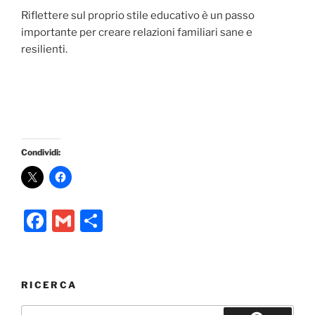
Riflettere sul proprio stile educativo è un passo
importante per creare relazioni familiari sane e
resilienti.
Condividi:
F
G
C
a
m
o
c
ai
n
e
l
di
RICERCA
b
vi
Cerca: