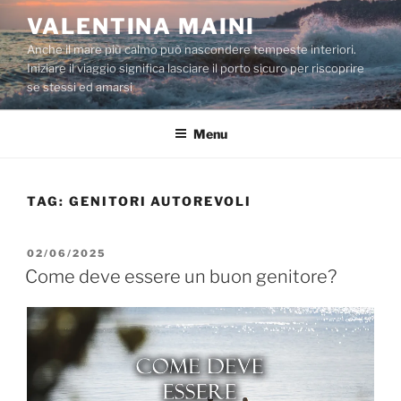
Salta
VALENTINA MAINI
al
Anche il mare più calmo può nascondere tempeste interiori.
contenuto
Iniziare il viaggio significa lasciare il porto sicuro per riscoprire
se stessi ed amarsi
Menu
TAG:
GENITORI AUTOREVOLI
PUBBLICATO
02/06/2025
IL
Come deve essere un buon genitore?