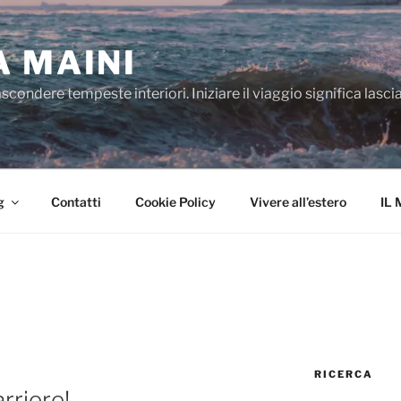
A MAINI
ondere tempeste interiori. Iniziare il viaggio significa lasciar
g
Contatti
Cookie Policy
Vivere all’estero
IL 
RICERCA
rriere!