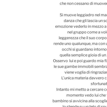
che non cessano di muovers
Si muove leggiadro nel mar
danza che gli lascia un s
emozione vederlo in mezzo a t
nel gruppo come a voler
leggerezza che il suo corpo
rende uno qualunque, ma con un
occhi si guardano intorno
quella semplice gioia di un
Osservo lui e poi guardo mia fi
le sue gambe immobili sembra
viene voglia di ringrazi
L’unica materia davvero c
sfortunat
Intanto mi metto a cercare con
momento vedo lui che f
bambino si avvicina alla scoglie
lo stende su un telo di s