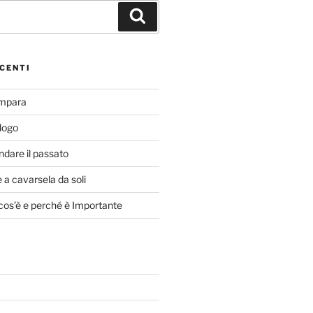
Cerca
CENTI
Impara
alogo
ndare il passato
a cavarsela da soli
cos’è e perché è Importante