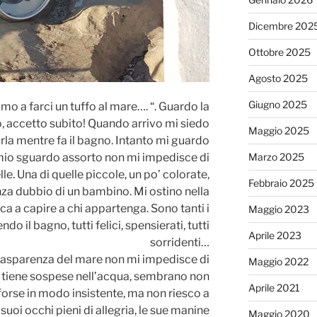
Dicembre 202
Ottobre 2025
Agosto 2025
Giugno 2025
o a farci un tuffo al mare…. “. Guardo la
, accetto subito! Quando arrivo mi siedo
Maggio 2025
rla mentre fa il bagno. Intanto mi guardo
Marzo 2025
 mio sguardo assorto non mi impedisce di
lle. Una di quelle piccole, un po’ colorate,
Febbraio 2025
za dubbio di un bambino. Mi ostino nella
ca a capire a chi appartenga. Sono tanti i
Maggio 2023
o il bagno, tutti felici, spensierati, tutti
Aprile 2023
sorridenti…
 trasparenza del mare non mi impedisce di
Maggio 2022
 tiene sospese nell’acqua, sembrano non
Aprile 2021
forse in modo insistente, ma non riesco a
 suoi occhi pieni di allegria, le sue manine
Maggio 2020