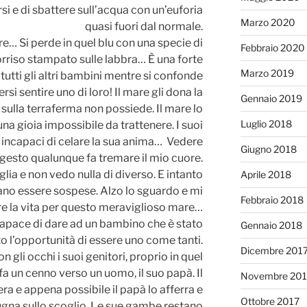
i e di sbattere sull’acqua con un’euforia
Marzo 2020
quasi fuori dal normale.
e… Si perde in quel blu con una specie di
Febbraio 2020
orriso stampato sulle labbra… È una forte
Marzo 2019
utti gli altri bambini mentre si confonde
si sentire uno di loro! Il mare gli dona la
Gennaio 2019
 sulla terraferma non possiede. Il mare lo
Luglio 2018
a gioia impossibile da trattenere. I suoi
 incapaci di celare la sua anima… Vedere
Giugno 2018
 gesto qualunque fa tremare il mio cuore.
glia e non vedo nulla di diverso. E intanto
Aprile 2018
no essere sospese. Alzo lo sguardo e mi
Febbraio 2018
are la vita per questo meraviglioso mare…
apace di dare ad un bambino che è stato
Gennaio 2018
o l’opportunità di essere uno come tanti.
Dicembre 201
 gli occhi i suoi genitori, proprio in quel
a un cenno verso un uomo, il suo papà. Il
Novembre 201
ra e appena possibile il papà lo afferra e
Ottobre 2017
pugna sullo scoglio. Le sue gambe restano