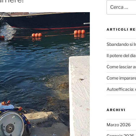
Cerca:
ARTICOLI RE
Sbandando si 
Il potere del di
Come lasciar a
Come imparare 
Autoefficacia: 
ARCHIVI
Marzo 2026
Gennaio 2026