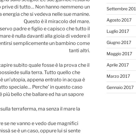
o prive di tutto… Non hanno nemmeno un
Settembre 20
lla energia che si vedeva nelle sue manine.
Agosto 2017
Questo è il miracolo del mare.
ervo padre e figlio e capisco che tutto il
Luglio 2017
mare è nulla davanti alla gioia di vedere il
Giugno 2017
o, sentirsi semplicemente un bambino come
tanti altri.
Maggio 2017
Aprile 2017
apire subito quale fosse è la prova che il
possiede sulla terra. Tutto quello che
Marzo 2017
e è un’utopia, appena entrato in acqua è
utto speciale… Perche’ in questo caso
Gennaio 2017
 più bello che ballare ed ha un sapore
a sulla terraferma, ma senza il mare la
e se ne vanno e vedo due magnifici
hissà se è un caso, oppure lui si sente