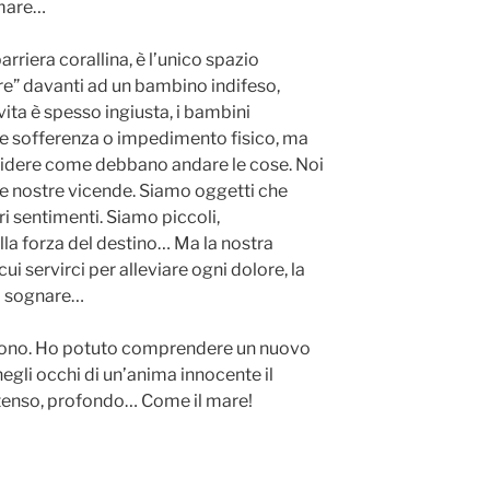
 mare…
barriera corallina, è l’unico spazio
e” davanti ad un bambino indifeso,
vita è spesso ingiusta, i bambini
 sofferenza o impedimento fisico, ma
idere come debbano andare le cose. Noi
le nostre vicende. Siamo oggetti che
ri sentimenti. Siamo piccoli,
alla forza del destino… Ma la nostra
ui servirci per alleviare ogni dolore, la
di sognare…
n dono. Ho potuto comprendere un nuovo
negli occhi di un’anima innocente il
intenso, profondo… Come il mare!