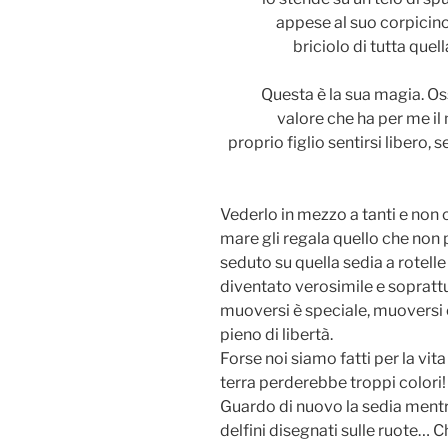
appese al suo corpicin
briciolo di tutta que
Questa è la sua magia. Oss
valore che ha per me il 
proprio figlio sentirsi liber
Vederlo in mezzo a tanti e non c
mare gli regala quello che non 
seduto su quella sedia a rotell
diventato verosimile e sopratt
muoversi è speciale, muoversi è
pieno di libertà.
Forse noi siamo fatti per la vit
terra perderebbe troppi colori!
Guardo di nuovo la sedia mentr
delfini disegnati sulle ruote… C