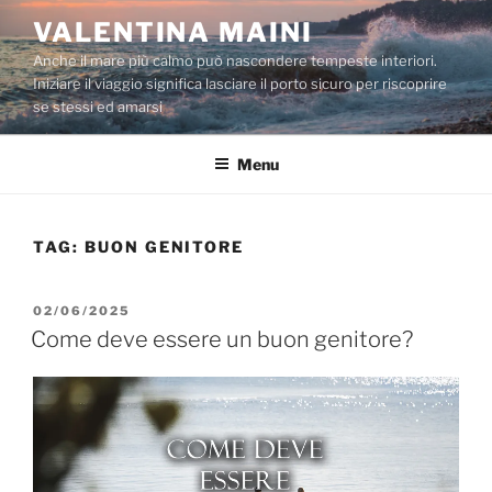
Salta
VALENTINA MAINI
al
Anche il mare più calmo può nascondere tempeste interiori.
contenuto
Iniziare il viaggio significa lasciare il porto sicuro per riscoprire
se stessi ed amarsi
Menu
TAG:
BUON GENITORE
PUBBLICATO
02/06/2025
IL
Come deve essere un buon genitore?