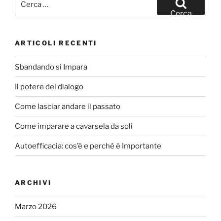
o
di
Cerca
o
k
ARTICOLI RECENTI
Sbandando si Impara
Il potere del dialogo
Come lasciar andare il passato
Come imparare a cavarsela da soli
Autoefficacia: cos’è e perché è Importante
ARCHIVI
Marzo 2026