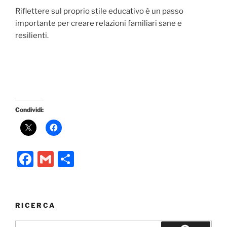
Riflettere sul proprio stile educativo è un passo
importante per creare relazioni familiari sane e
resilienti.
Condividi:
F
G
C
a
m
o
c
ai
n
e
l
di
RICERCA
b
vi
Cerca: