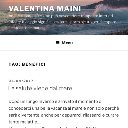
Salta
VALENTINA MAINI
al
Anche il mare più calmo può nascondere tempeste interiori.
contenuto
Iniziare il viaggio significa lasciare il porto sicuro per riscoprire
se stessi ed amarsi
Menu
TAG:
BENEFICI
PUBBLICATO
04/04/2017
IL
La salute viene dal mare….
Dopo un lungo inverno è arrivato il momento di
concederci una bella vacanza al mare e non solo perchè
sarà divertente, anche per depurarci, rilassarci e curare
tante malattie….