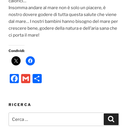
calorici…
Insomma andare al mare non è solo un piacere, è
nostro dovere godere di tutta questa salute che viene
dal mare… I nostri bambini hanno bisogno del mare per
crescere bene, godere della natura e dell’aria sana che
ci porta il mare!
Condividi:
F
G
C
a
m
o
c
ai
n
e
l
di
RICERCA
b
vi
Cerca:
Cerca
o
di