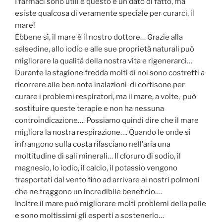
I farmaci sono utili e questo è un dato di fatto, ma
esiste qualcosa di veramente speciale per curarci, il
mare!
Ebbene sì, il mare è il nostro dottore… Grazie alla
salsedine, allo iodio e alle sue proprietà naturali può
migliorare la qualità della nostra vita e rigenerarci…
Durante la stagione fredda molti di noi sono costretti a
ricorrere alle ben note inalazioni di cortisone per
curare i problemi respiratori, ma il mare, a volte, può
sostituire queste terapie e non ha nessuna
controindicazione…. Possiamo quindi dire che il mare
migliora la nostra respirazione…. Quando le onde si
infrangono sulla costa rilasciano nell’aria una
moltitudine di sali minerali… Il cloruro di sodio, il
magnesio, lo iodio, il calcio, il potassio vengono
trasportati dal vento fino ad arrivare ai nostri polmoni
che ne traggono un incredibile beneficio….
Inoltre il mare può migliorare molti problemi della pelle
e sono moltissimi gli esperti a sostenerlo…