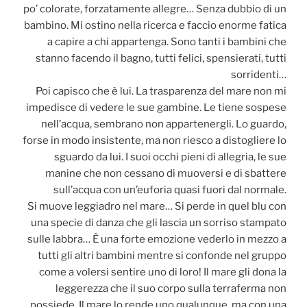
po’ colorate, forzatamente allegre… Senza dubbio di un
bambino. Mi ostino nella ricerca e faccio enorme fatica
a capire a chi appartenga. Sono tanti i bambini che
stanno facendo il bagno, tutti felici, spensierati, tutti
sorridenti…
Poi capisco che è lui. La trasparenza del mare non mi
impedisce di vedere le sue gambine. Le tiene sospese
nell’acqua, sembrano non appartenergli. Lo guardo,
forse in modo insistente, ma non riesco a distogliere lo
sguardo da lui. I suoi occhi pieni di allegria, le sue
manine che non cessano di muoversi e di sbattere
sull’acqua con un’euforia quasi fuori dal normale.
Si muove leggiadro nel mare… Si perde in quel blu con
una specie di danza che gli lascia un sorriso stampato
sulle labbra… È una forte emozione vederlo in mezzo a
tutti gli altri bambini mentre si confonde nel gruppo
come a volersi sentire uno di loro! Il mare gli dona la
leggerezza che il suo corpo sulla terraferma non
possiede. Il mare lo rende uno qualunque, ma con una