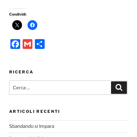
Condividi:
F
G
C
a
m
o
c
ai
n
e
l
di
RICERCA
b
vi
Cerca:
Cerca
o
di
o
k
ARTICOLI RECENTI
Sbandando si Impara