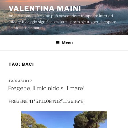
Salta
VALENTINA MAINI
al
Anche il mare più calmo può nascondere tempeste interiori.
contenuto
Iniziare il viaggio significa lasciare il porto sicuro per riscoprire
se stessi ed amarsi
Menu
TAG:
BACI
PUBBLICATO
12/03/2017
IL
Fregene, il mio nido sul mare!
FREGENE
41°51′11.08″N
12°11′36.16″E