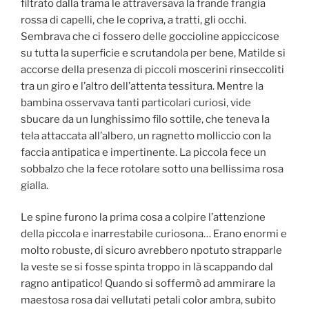
filtrato dalla trama le attraversava la frande frangia
rossa di capelli, che le copriva, a tratti, gli occhi.
Sembrava che ci fossero delle goccioline appiccicose
su tutta la superficie e scrutandola per bene, Matilde si
accorse della presenza di piccoli moscerini rinseccoliti
tra un giro e l’altro dell’attenta tessitura. Mentre la
bambina osservava tanti particolari curiosi, vide
sbucare da un lunghissimo filo sottile, che teneva la
tela attaccata all’albero, un ragnetto molliccio con la
faccia antipatica e impertinente. La piccola fece un
sobbalzo che la fece rotolare sotto una bellissima rosa
gialla.
Le spine furono la prima cosa a colpire l’attenzione
della piccola e inarrestabile curiosona… Erano enormi e
molto robuste, di sicuro avrebbero npotuto strapparle
la veste se si fosse spinta troppo in là scappando dal
ragno antipatico! Quando si soffermò ad ammirare la
maestosa rosa dai vellutati petali color ambra, subito