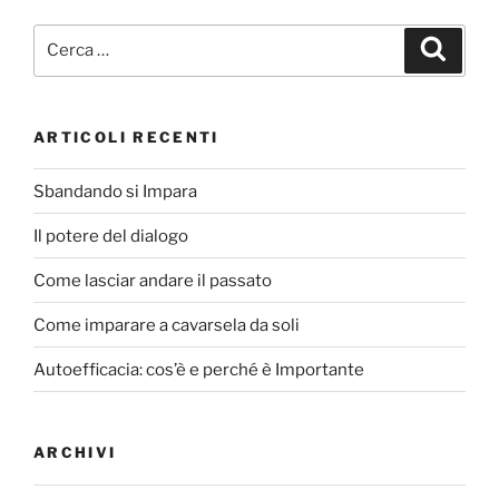
b
vi
Cerca:
Cerca
o
di
o
k
ARTICOLI RECENTI
Sbandando si Impara
Il potere del dialogo
Come lasciar andare il passato
Come imparare a cavarsela da soli
Autoefficacia: cos’è e perché è Importante
ARCHIVI