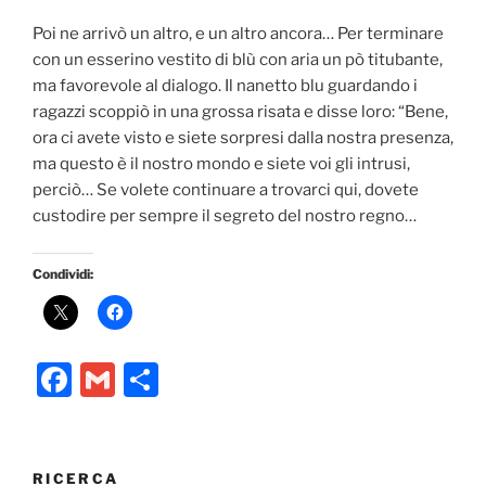
Poi ne arrivò un altro, e un altro ancora… Per terminare
con un esserino vestito di blù con aria un pò titubante,
ma favorevole al dialogo. Il nanetto blu guardando i
ragazzi scoppiò in una grossa risata e disse loro: “Bene,
ora ci avete visto e siete sorpresi dalla nostra presenza,
ma questo è il nostro mondo e siete voi gli intrusi,
perciò… Se volete continuare a trovarci qui, dovete
custodire per sempre il segreto del nostro regno…
Condividi:
F
G
C
a
m
o
c
ai
n
e
l
di
RICERCA