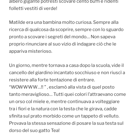
albero gigante potresti scovare cento buffi e ridenti
folletti vestiti di verde!
Matilde era una bambina molto curiosa. Sempre alla
ricerca di qualcosa da scoprire, sempre con lo sguardo
pronto a scovare i segreti del mondo… Non sapeva
proprio rinunciare al suo vizio di indagare ciò che le
appariva misterioso.
Un giorno, mentre tornava a casa dopo la scuola, vide il
cancello del giardino incantato socchiuso e non riuscì a
resistere alla forte tentazione di entrare.
“WOWWWW…!! ” , esclamò alla vista di quel posto
tanto meraviglioso… Tutti quei colori l’attraevano come
un orso col miele e, mentre continuava a volteggiare
tra i fiori e la natura con la testa che le girava, cadde
sfinita sul prato morbido come un tappeto di velluto.
Provava la stessa sensazione di posare la sua testa sul
dorso del suo gatto Tea!