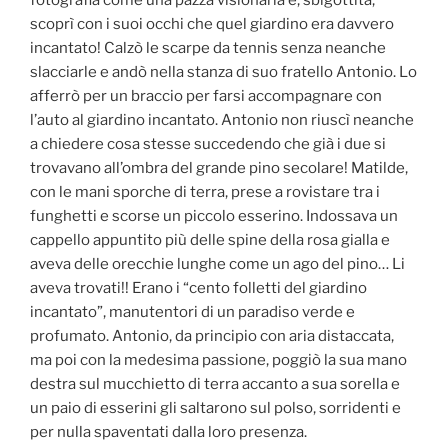
fotografia come una pazza visionaria e, sbigottita,
scoprì con i suoi occhi che quel giardino era davvero
incantato! Calzò le scarpe da tennis senza neanche
slacciarle e andò nella stanza di suo fratello Antonio. Lo
afferrò per un braccio per farsi accompagnare con
l’auto al giardino incantato. Antonio non riuscì neanche
a chiedere cosa stesse succedendo che già i due si
trovavano all’ombra del grande pino secolare! Matilde,
con le mani sporche di terra, prese a rovistare tra i
funghetti e scorse un piccolo esserino. Indossava un
cappello appuntito più delle spine della rosa gialla e
aveva delle orecchie lunghe come un ago del pino… Li
aveva trovati!! Erano i “cento folletti del giardino
incantato”, manutentori di un paradiso verde e
profumato. Antonio, da principio con aria distaccata,
ma poi con la medesima passione, poggiò la sua mano
destra sul mucchietto di terra accanto a sua sorella e
un paio di esserini gli saltarono sul polso, sorridenti e
per nulla spaventati dalla loro presenza.