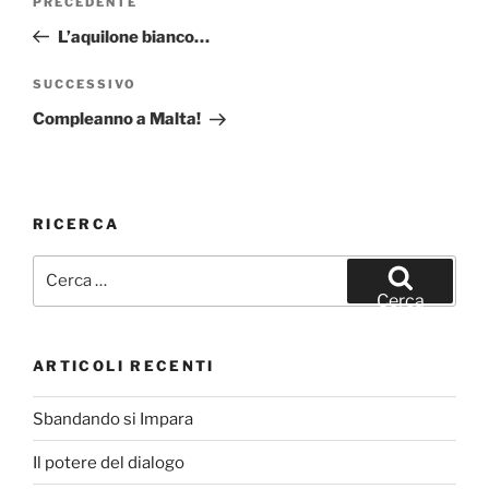
Articolo
PRECEDENTE
articoli
precedente:
L’aquilone bianco…
Articolo
SUCCESSIVO
successivo
Compleanno a Malta!
RICERCA
Cerca:
Cerca
ARTICOLI RECENTI
Sbandando si Impara
Il potere del dialogo