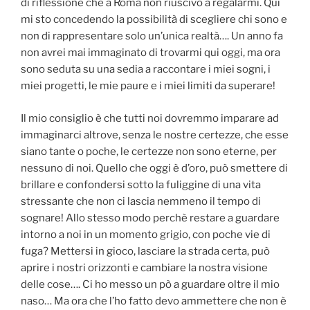
di riflessione che a Roma non riuscivo a regalarmi. Qui
mi sto concedendo la possibilità di scegliere chi sono e
non di rappresentare solo un’unica realtà…. Un anno fa
non avrei mai immaginato di trovarmi qui oggi, ma ora
sono seduta su una sedia a raccontare i miei sogni, i
miei progetti, le mie paure e i miei limiti da superare!
Il mio consiglio è che tutti noi dovremmo imparare ad
immaginarci altrove, senza le nostre certezze, che esse
siano tante o poche, le certezze non sono eterne, per
nessuno di noi. Quello che oggi è d’oro, può smettere di
brillare e confondersi sotto la fuliggine di una vita
stressante che non ci lascia nemmeno il tempo di
sognare! Allo stesso modo perchè restare a guardare
intorno a noi in un momento grigio, con poche vie di
fuga? Mettersi in gioco, lasciare la strada certa, può
aprire i nostri orizzonti e cambiare la nostra visione
delle cose…. Ci ho messo un pò a guardare oltre il mio
naso… Ma ora che l’ho fatto devo ammettere che non è