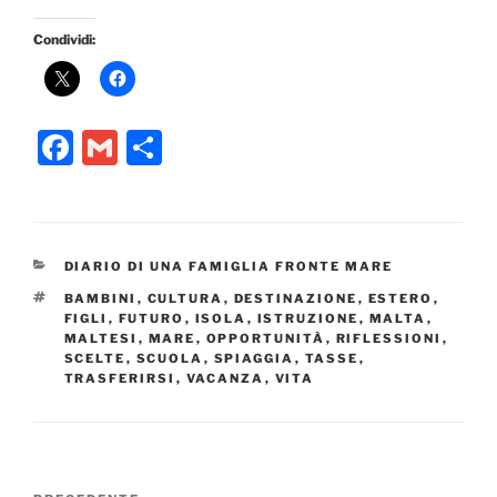
Condividi:
F
G
C
a
m
o
c
ai
n
e
l
di
CATEGORIE
DIARIO DI UNA FAMIGLIA FRONTE MARE
b
vi
TAG
BAMBINI
,
CULTURA
,
DESTINAZIONE
,
ESTERO
,
o
di
FIGLI
,
FUTURO
,
ISOLA
,
ISTRUZIONE
,
MALTA
,
MALTESI
,
MARE
,
OPPORTUNITÀ
,
RIFLESSIONI
,
o
SCELTE
,
SCUOLA
,
SPIAGGIA
,
TASSE
,
TRASFERIRSI
,
VACANZA
,
VITA
k
Navigazione