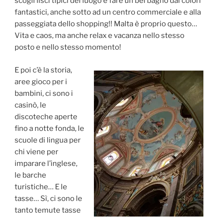
scogli lisci tipici del luogo e fare un bel bagno dai colori
fantastici, anche sotto ad un centro commerciale e alla
passeggiata dello shopping!! Malta è proprio questo…
Vita e caos, ma anche relax e vacanza nello stesso
posto e nello stesso momento!
E poi c’è la storia,
aree gioco per i
bambini, ci sono i
casinò, le
discoteche aperte
fino a notte fonda, le
scuole di lingua per
chi viene per
imparare l’inglese,
le barche
turistiche… E le
tasse… Sì, ci sono le
tanto temute tasse