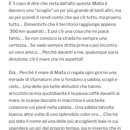
E’ il caso di dire che vista dall’alto questa Malta è
davvero uno “scoglio” un po’ più grande di tanti altri, ma
se poi scendi ti rendi conto che qui c’è tutto, ma proprio
tutto… Dimentichi che il territorio raggiunge appena
300 km quadrati… E poi c’è una cosa che mi piace
tanto…. Se non conosco la strada ho sempre una
certezza… Se vado sempre dritta prima o poi incontro
un vero amico…. Perchè davanti a me, qualunque sia la
direzione, c’è il mare che mi aspetta!!
Già… Perchè il mare di Malta ci regala ogni giorno una
miriade di sfumature che si fondono a sabbia, scogli e
cielo… Una delle più belle abitudini che hanno
arricchito la mia quotidianità è la pausa caffè davanti al
mare, le scarpe lasciate in macchina e una bella
colazione coi piedi nella sabbia… Una sabbia talvolta
bianca, altre volte di uno splendido color oro…. Che ha
poi dato il nome ad una delle più accoglienti baie in cui
spendere un po’ del proprio tempo, sia in inverno che in