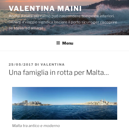
Salta
VALENTINA MAINI
al
Anche il mare più calmo può nascondere tempeste interiori.
contenuto
Iniziare il viaggio significa lasciare il porto sicuro per riscoprire
se stessi ed amarsi
Menu
PUBBLICATO
25/05/2017
DI
VALENTINA
IL
Una famiglia in rotta per Malta…
Malta tra antico e moderno