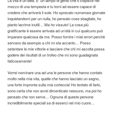
La vita è un’idea. E’ un lampo di genio che ti colpisce nel
mezzo di una tempesta e tu torni ad essere capace di
credere che arriverà il sole. Ho sprecato numerose giornate
inquietandomi per un nulla, ho pensato cose sbagliate, ho
pianto lacrime inutili… Ma ho vissuto! La cosa più
gratificante è essere arrivata ad un’età in cui qualcuno può
imparare qualcosa da me. Posso fornire i miei errori perchè
servano da esempio a chi mi sta accanto… Posso
ostentare le mie vittorie e lasciare che chi mi ascolta possa
godere dei risultati di un trofeo che mi sono guadagnata
faticosamente!
Vorrei nominare una ad una le persone che hanno contato
molto nella mia vita, quelle che hanno lasciato un segno,
una forte impronta sulla mia corteccia! Ho tentato di farlo,
sono certa che non avrei dimenticato nessuno, ma poi ho
pensato che non serve… Ognuna di queste persone
incredibilmente speciali sa di esserci nel mio cuore…