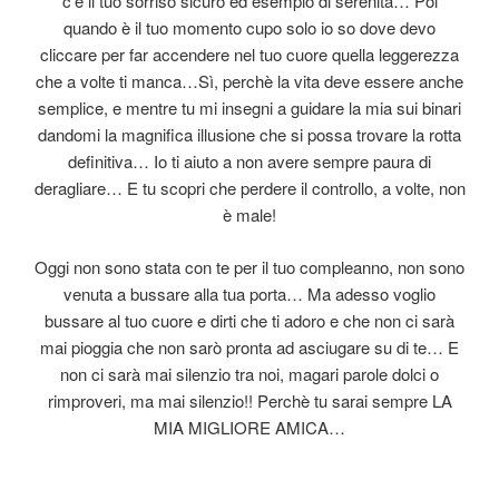
c’è il tuo sorriso sicuro ed esempio di serenità… Poi
quando è il tuo momento cupo solo io so dove devo
cliccare per far accendere nel tuo cuore quella leggerezza
che a volte ti manca…Sì, perchè la vita deve essere anche
semplice, e mentre tu mi insegni a guidare la mia sui binari
dandomi la magnifica illusione che si possa trovare la rotta
definitiva… Io ti aiuto a non avere sempre paura di
deragliare… E tu scopri che perdere il controllo, a volte, non
è male!
Oggi non sono stata con te per il tuo compleanno, non sono
venuta a bussare alla tua porta… Ma adesso voglio
bussare al tuo cuore e dirti che ti adoro e che non ci sarà
mai pioggia che non sarò pronta ad asciugare su di te… E
non ci sarà mai silenzio tra noi, magari parole dolci o
rimproveri, ma mai silenzio!! Perchè tu sarai sempre LA
MIA MIGLIORE AMICA…