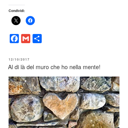
Condividi:
F
G
C
a
m
o
c
ail
n
PUBBLICATO
12/10/2017
e
di
IL
Al di là del muro che ho nella mente!
b
vi
o
di
o
k