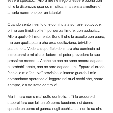
essere spietato… Allora me ne frego di essere buona con
lui e lo disprezzo quando mi sfida, ma senza smettere di
amarlo nemmeno per un istante!
Quando sento il vento che comincia a soffiare, sottovoce,
prima con timidi spifferi, poi senza timore, con audacia…
Allora quello è il momento. Sono lì che lo ascolto con paura,
ma con quella paura che crea eccitazione, brividi e
passione… Vedo la superficie del mare che comincia ad
incresparsi e mi piace illudermi di poter prevedere le sue
prossime mosse… Anche se non ne sono ancora capace
e, probabilmente, non ne sarò capace mai! Eppure ci credo,
faccio le mie “cattive” previsioni e intanto guardo il mio
comandante sperando di leggere nei suoi occhi che, come
sempre, è tutto sotto controllo!
Ma il mare non è mai sotto controllo… Ti fa credere di
saperci fare con lui, un pò come facciamo noi donne
quando un uomo ci guarda negli occhi… Lui non lo sa che