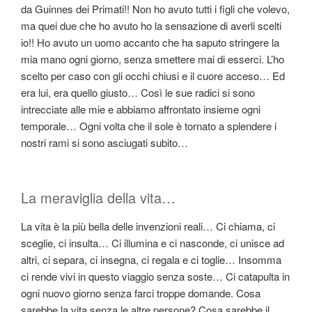
da Guinnes dei Primati!! Non ho avuto tutti i figli che volevo,
ma quei due che ho avuto ho la sensazione di averli scelti
io!! Ho avuto un uomo accanto che ha saputo stringere la
mia mano ogni giorno, senza smettere mai di esserci. L’ho
scelto per caso con gli occhi chiusi e il cuore acceso… Ed
era lui, era quello giusto… Così le sue radici si sono
intrecciate alle mie e abbiamo affrontato insieme ogni
temporale… Ogni volta che il sole è tornato a splendere i
nostri rami si sono asciugati subito…
La meraviglia della vita…
La vita è la più bella delle invenzioni reali… Ci chiama, ci
sceglie, ci insulta… Ci illumina e ci nasconde, ci unisce ad
altri, ci separa, ci insegna, ci regala e ci toglie… Insomma
ci rende vivi in questo viaggio senza soste… Ci catapulta in
ogni nuovo giorno senza farci troppe domande. Cosa
sarebbe la vita senza le altre persone? Cosa sarebbe il