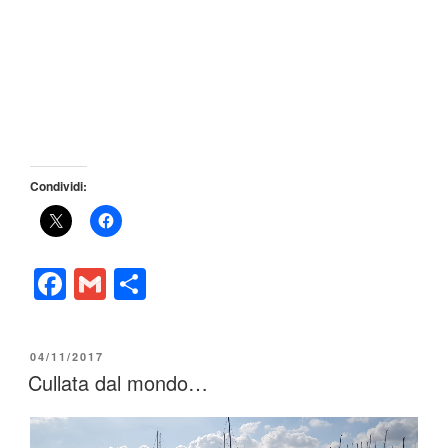
Condividi:
F
G
C
a
m
o
c
ail
n
PUBBLICATO
04/11/2017
e
di
IL
Cullata dal mondo…
b
vi
o
di