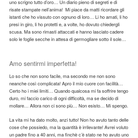
uno scrigno tutto d’oro… Un diario pieno di segreti e di
risate stampate nell’anima! Mi piace da matti ricordare gli
istanti che ho vissuto con ognuno di loro… Li ho amati, li ho
presi in giro, li ho protetti e, a volte, ho dovuto chiedergli
scusa. Ma sono rimasti attaccati e hanno lasciato cadere
solo le foglie secche in attesa di germogliare sotto il sole…
Amo sentirmi imperfetta!
Lo so che non sono facile, ma secondo me non sono
neanche così complicata! Apro il mio cuore con facilità…
Certo ho i miei limiti… Quando qualcosa mi fa soffrire tengo
duro, mi faccio carico di ogni difficoltà, ma se decido di
mollare… Allora non ci sono più… Non esisto… Mi spengo.
La vita mi ha dato molto, anzi tutto! Non ho avuto tanto delle
cose che possiedo, ma la quantità è irrilevante! Avrei voluto
un padre fino a 40 anni, ma finchè c’è stato ne ho avuto uno