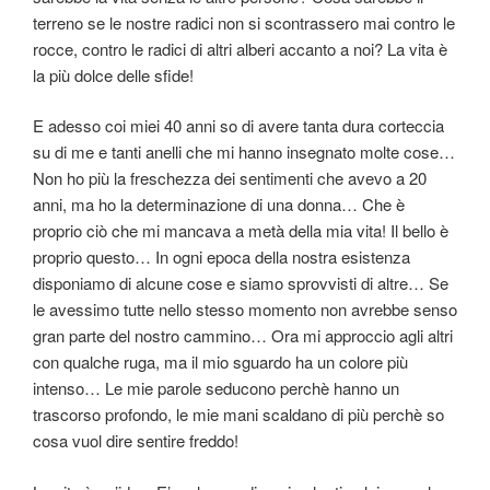
terreno se le nostre radici non si scontrassero mai contro le
rocce, contro le radici di altri alberi accanto a noi? La vita è
la più dolce delle sfide!
E adesso coi miei 40 anni so di avere tanta dura corteccia
su di me e tanti anelli che mi hanno insegnato molte cose…
Non ho più la freschezza dei sentimenti che avevo a 20
anni, ma ho la determinazione di una donna… Che è
proprio ciò che mi mancava a metà della mia vita! Il bello è
proprio questo… In ogni epoca della nostra esistenza
disponiamo di alcune cose e siamo sprovvisti di altre… Se
le avessimo tutte nello stesso momento non avrebbe senso
gran parte del nostro cammino… Ora mi approccio agli altri
con qualche ruga, ma il mio sguardo ha un colore più
intenso… Le mie parole seducono perchè hanno un
trascorso profondo, le mie mani scaldano di più perchè so
cosa vuol dire sentire freddo!