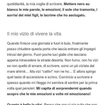
quotidianità, la mia voglia di scrivere.
Mettere nero su
bianco le mie parole, le emozioni, il sole che tramonta, i
sorrisi dei miei figli, le lacrime che ho asciugato.
Il mio vizio di vivere la vita
Quando finisce una giornata e fuori è buio, finalmente
posso chiudere questa porta che lascia entrare gli impegni
intrusi del giorno. Fuori poche luci gialle che lasciano
appena intravedere la strada deserta. Non fumo, non ho vizi
se non quello di amare, di scrivere, sono un pò viziata dal
mare ahimè… Ma vizi “cattivi” non ne ho… E allora spingo
quel tasto di accensione e scrivo. Comincio a scrivere e
spesso quando mi rileggo mi sembra di sentire per la prima
volta quei pensieri.
Mi capita di sorprendermi quando
scopro che le mie emozioni a volte mi emozionano!
Quanto è bella la vita
! Penso che non ci sia nulla che non