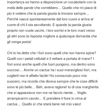
importanza se hanno a disposizione un vocabolario con la
metà delle parole che vorrebbero… Quello che mi piace di
più è vedere che la parola giusta la trovano sempre…
Perchè nasce spontaneamente dal loro cuore e arriva al
cuore di chi li sta ascoltando. E quando la parola giusta
proprio non vuole uscire, i loro sorrisi e le loro mani verso
gli altri sono la risposta migliore a qualunque domanda che
gli venga posta!
Chi lo ha detto che i fiori sono quelli che non hanno spine?
Quelli con i petali vellutati e il nettare a portata di mano? I
fiori sono anche quelli che fuori pungono, ma dentro sono
succosi… Anche un cactus ha i suoi meravigliosi fiori, ma
coglierli non è affatto facile! Ho conosciuto poco mio
suocero, ma ricordo che diceva sempre che le cose difficili
sono le più belle… Beh, aveva ragione! Io di una margherita
che si appassisce non me ne faccio niente… Voglio
arrampicarmi cavolo… E prendere il fiore in cima al
cactus… Quello sì che starà bene nel mio vaso!