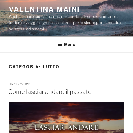
Salta
VALENTINA MAINI
al
Anche il mare più calmo può nascondere tempeste interiori.
contenuto
Iniziare il viaggio significa lasciare il porto sicuro per riscoprire
se stessi ed amarsi
Menu
CATEGORIA:
LUTTO
PUBBLICATO
05/12/2025
IL
Come lasciar andare il passato