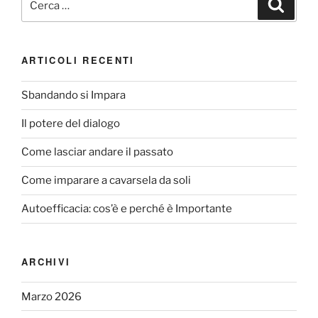
Cerca
o
di
o
k
ARTICOLI RECENTI
Sbandando si Impara
Il potere del dialogo
Come lasciar andare il passato
Come imparare a cavarsela da soli
Autoefficacia: cos’è e perché è Importante
ARCHIVI
Marzo 2026