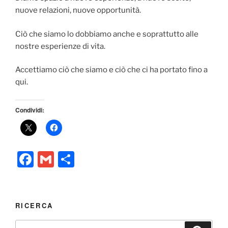
nuove relazioni, nuove opportunità.
Ciò che siamo lo dobbiamo anche e soprattutto alle
nostre esperienze di vita.
Accettiamo ciò che siamo e ciò che ci ha portato fino a
qui.
Condividi:
F
G
C
a
m
o
c
ai
n
e
l
di
RICERCA
b
vi
Cerca: