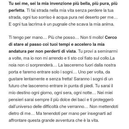
Tu sei me, sei la mia invenzione più bella, più pura, più
perfetta
. Ti fai strada nella mia vita senza perdere la tua
strada, ogni tuo sorriso è acqua pura nel deserto per me…
E ogni tua lacrima è un pugnale che scava la mia anima.
Ti tengo per mano… Più che posso… Non ti mollo!
Cerco
di stare al passo coi tuoi tempi e accelero la mia
andatura per non perderti di vista
. Tu provi a seminarmi
a volte, ma io non mi arrendo e ti sto col fiato sul collo.La
noia non ci sorprenderà… La lasceremo fuori dalla nostra
porta e faremo entrare solo i sogni… Uno per volta, da
gustare lentamente e senza fretta! Saranno i sogni di un
futuro che lasceremo entrare in punta di piedi. Tu sarai il
mio destino ogni giorno, ogni sera, ogni notte… Nei miei
pensieri sarai sempre il più dolce dei baci e ti proteggerò
dall’universo delle difficoltà che verranno… Non mettendoti
dietro di me… Ma tenendoti per mano per insegnarti ad
affrontare questa grande avventura che è la vita.