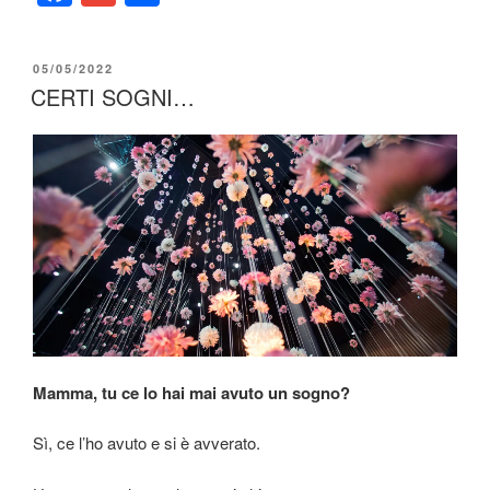
a
m
o
c
ail
n
PUBBLICATO
05/05/2022
e
di
IL
CERTI SOGNI…
b
vi
o
di
o
k
Mamma, tu ce lo hai mai avuto un sogno?
Sì, ce l’ho avuto e si è avverato.