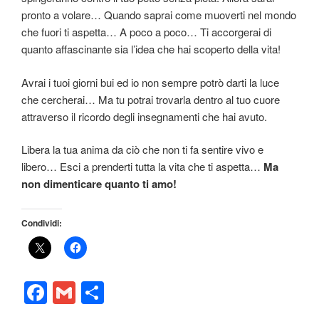
pronto a volare… Quando saprai come muoverti nel mondo
che fuori ti aspetta… A poco a poco… Ti accorgerai di
quanto affascinante sia l’idea che hai scoperto della vita!
Avrai i tuoi giorni bui ed io non sempre potrò darti la luce
che cercherai… Ma tu potrai trovarla dentro al tuo cuore
attraverso il ricordo degli insegnamenti che hai avuto.
Libera la tua anima da ciò che non ti fa sentire vivo e
libero… Esci a prenderti tutta la vita che ti aspetta…
Ma
non dimenticare quanto ti amo!
Condividi:
F
G
C
a
m
o