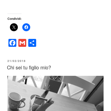
Condividi:
F
G
C
a
m
o
c
ail
n
PUBBLICATO
21/02/2018
e
di
IL
Chi sei tu figlio mio?
b
vi
o
di
o
k