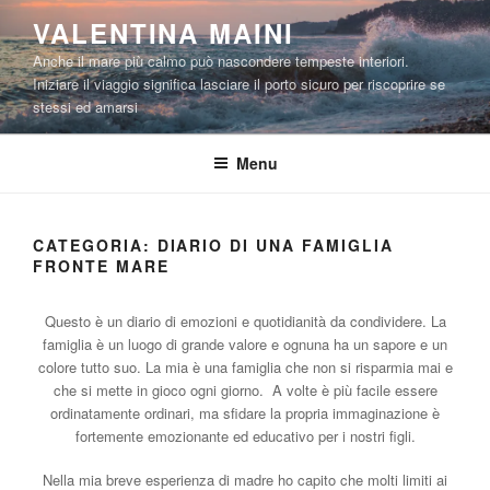
Salta
VALENTINA MAINI
al
Anche il mare più calmo può nascondere tempeste interiori.
contenuto
Iniziare il viaggio significa lasciare il porto sicuro per riscoprire se
stessi ed amarsi
Menu
CATEGORIA:
DIARIO DI UNA FAMIGLIA
FRONTE MARE
Questo è un diario di emozioni e quotidianità da condividere. La
famiglia è un luogo di grande valore e ognuna ha un sapore e un
colore tutto suo. La mia è una famiglia che non si risparmia mai e
che si mette in gioco ogni giorno. A volte è più facile essere
ordinatamente ordinari, ma sfidare la propria immaginazione è
fortemente emozionante ed educativo per i nostri figli.
Nella mia breve esperienza di madre ho capito che molti limiti ai