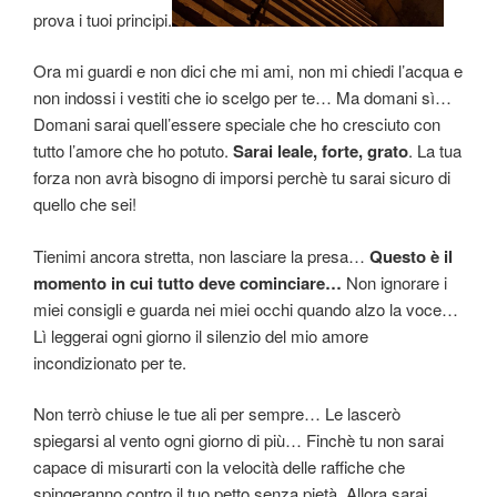
prova i tuoi principi.
Ora mi guardi e non dici che mi ami, non mi chiedi l’acqua e
non indossi i vestiti che io scelgo per te… Ma domani sì…
Domani sarai quell’essere speciale che ho cresciuto con
tutto l’amore che ho potuto.
Sarai leale, forte, grato
. La tua
forza non avrà bisogno di imporsi perchè tu sarai sicuro di
quello che sei!
Tienimi ancora stretta, non lasciare la presa…
Questo è il
momento in cui tutto deve cominciare…
Non ignorare i
miei consigli e guarda nei miei occhi quando alzo la voce…
Lì leggerai ogni giorno il silenzio del mio amore
incondizionato per te.
Non terrò chiuse le tue ali per sempre… Le lascerò
spiegarsi al vento ogni giorno di più… Finchè tu non sarai
capace di misurarti con la velocità delle raffiche che
spingeranno contro il tuo petto senza pietà. Allora sarai