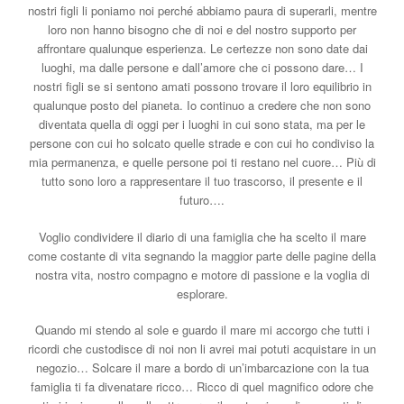
nostri figli li poniamo noi perché abbiamo paura di superarli, mentre
loro non hanno bisogno che di noi e del nostro supporto per
affrontare qualunque esperienza. Le certezze non sono date dai
luoghi, ma dalle persone e dall’amore che ci possono dare… I
nostri figli se si sentono amati possono trovare il loro equilibrio in
qualunque posto del pianeta. Io continuo a credere che non sono
diventata quella di oggi per i luoghi in cui sono stata, ma per le
persone con cui ho solcato quelle strade e con cui ho condiviso la
mia permanenza, e quelle persone poi ti restano nel cuore… Più di
tutto sono loro a rappresentare il tuo trascorso, il presente e il
futuro….
Voglio condividere il diario di una famiglia che ha scelto il mare
come costante di vita segnando la maggior parte delle pagine della
nostra vita, nostro compagno e motore di passione e la voglia di
esplorare.
Quando mi stendo al sole e guardo il mare mi accorgo che tutti i
ricordi che custodisce di noi non li avrei mai potuti acquistare in un
negozio… Solcare il mare a bordo di un’imbarcazione con la tua
famiglia ti fa divenatare ricco… Ricco di quel magnifico odore che