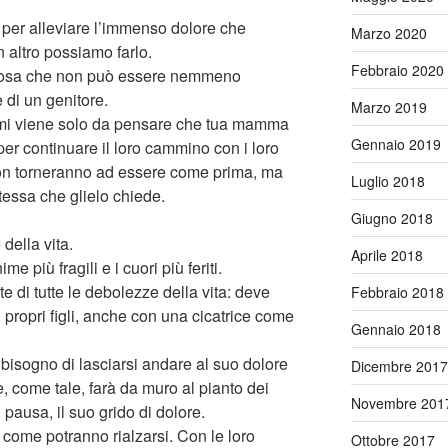
a per alleviare l’immenso dolore che
Marzo 2020
 altro possiamo farlo.
Febbraio 2020
ca cosa che non può essere nemmeno
 di un genitore.
Marzo 2019
a mi viene solo da pensare che tua mamma
Gennaio 2019
per continuare il loro cammino con i loro
non torneranno ad essere come prima, ma
Luglio 2018
tessa che glielo chiede.
Giugno 2018
 della vita.
Aprile 2018
e più fragili e i cuori più feriti.
e di tutte le debolezze della vita: deve
Febbraio 2018
 propri figli, anche con una cicatrice come
Gennaio 2018
isogno di lasciarsi andare al suo dolore
Dicembre 2017
 come tale, farà da muro al pianto dei
Novembre 201
 pausa, il suo grido di dolore.
 come potranno rialzarsi. Con le loro
Ottobre 2017