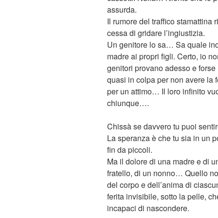
assurda.
Il rumore del traffico stamattina 
cessa di gridare l’ingiustizia.
Un genitore lo sa… Sa quale ind
madre ai propri figli. Certo, io 
genitori provano adesso e forse
quasi in colpa per non avere la 
per un attimo… Il loro infinito v
chiunque….
Chissà se davvero tu puoi sentir
La speranza è che tu sia in un 
fin da piccoli.
Ma il dolore di una madre e di u
fratello, di un nonno… Quello non
del corpo e dell’anima di ciascu
ferita invisibile, sotto la pelle,
incapaci di nascondere.