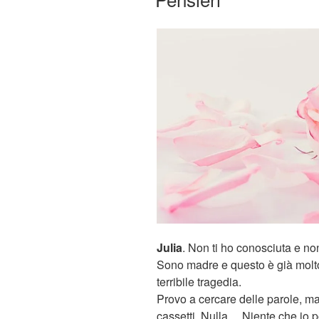
Julia
. Non ti ho conosciuta e non
Sono madre e questo è già molto 
terribile tragedia.
Provo a cercare delle parole, ma
cassetti. Nulla… Niente che io po