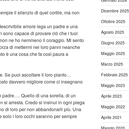
Dicembre 2025
riempie il silenzio di quel cortile, ma non
Ottobre 2025
escrivibile amore lega un padre e una
Agosto 2025
non sono capace di provare ciò che i tuoi
 non ne ho nemmeno il coraggio. Mi sento
Giugno 2025
forza di mettermi nei loro panni neanche
Maggio 2025
uoto è una cosa che fa così paura a
Marzo 2025
e. Se puoi ascoltare il loro pianto…
Febbraio 2025
posto davvero migliore come ci insegnano
Maggio 2023
n padre…. Quello di una sorella, di un
Aprile 2023
 si arresta. Credo si insinui in ogni piega
Maggio 2022
no di loro per non abbandonarli più. Una
 che solo i loro occhi saranno per sempre
Aprile 2021
Maggio 2020