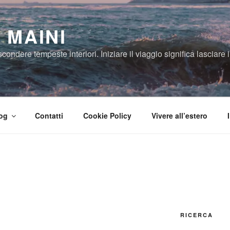
 MAINI
ndere tempeste interiori. Iniziare il viaggio significa lasciare il
og
Contatti
Cookie Policy
Vivere all’estero
RICERCA