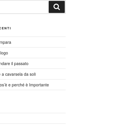
Cerca
CENTI
Impara
alogo
ndare il passato
a cavarsela da soli
cos’è e perché è Importante