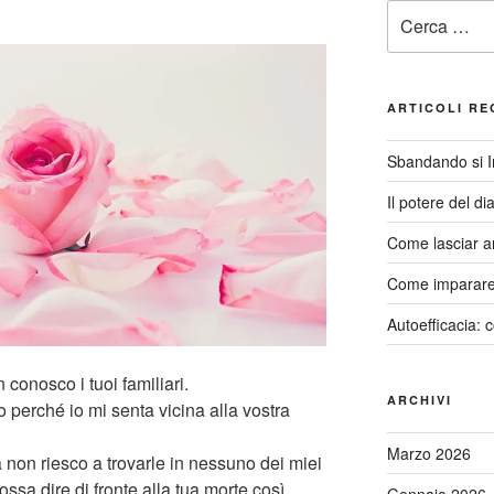
Cerca:
ARTICOLI RE
Sbandando si 
Il potere del di
Come lasciar a
Come imparare 
Autoefficacia: 
 conosco i tuoi familiari.
ARCHIVI
perché io mi senta vicina alla vostra
Marzo 2026
 non riesco a trovarle in nessuno dei miei
ssa dire di fronte alla tua morte così
Gennaio 2026