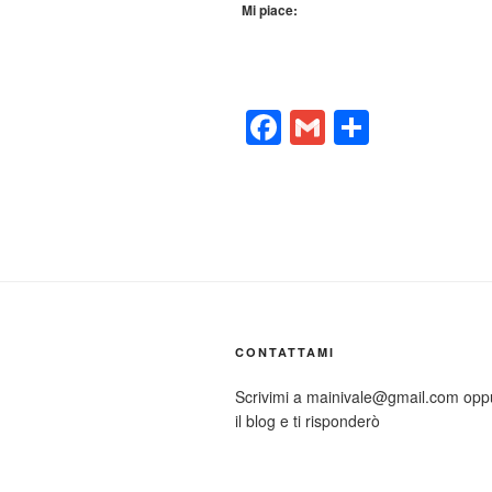
Mi piace:
F
G
C
a
m
o
c
ail
n
e
di
b
vi
o
di
o
CONTATTAMI
k
Scrivimi a mainivale@gmail.com op
il blog e ti risponderò