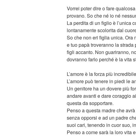
Vorrei poter dire o fare qualcos
provano. So che né io né nessun
La perdita di un figlio è l’uni
lontanamente scolorita dal cuore
So che non eri figlia unica. Or
e tuo papà troveranno la strada 
figli accanto. Non guariranno, 
dovranno farlo perché è la vita s
L’amore è la forza più incredibile
L’amore può tenere in piedi le anim
Un genitore ha un dovere più fort
andare avanti e dare coraggio ai
questa da sopportare.
Penso a questa madre che avrà b
senza opporsi e ad un padre che,
suoi cari, tenendo in cuor suo, in
Penso a come sarà la loro vita e