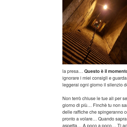
la presa…
Questo è il momento
ignorare i miei consigli e guard
leggerai ogni giorno il silenzio 
Non terrò chiuse le tue ali per 
giorno di più… Finchè tu non sar
delle raffiche che spingeranno co
pronto a volare… Quando saprai
aspetta… A poco a poco… Ti acco