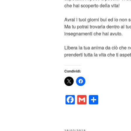
che hai scoperto della vita!
Avrai i tuoi giorni bui ed io non
Ma tu potrai trovarla dentro al tu
insegnamenti che hai avuto.
Libera la tua anima da ciò che no
prenderti tutta la vita che ti asp
Condividi:
F
G
C
a
m
o
c
ail
n
e
di
PUBBLICATO
19/02/2018