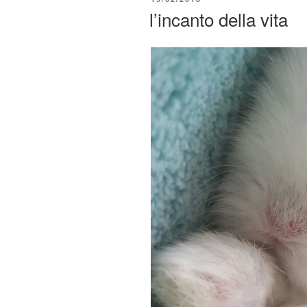
b
vi
IL
l’incanto della vita
o
di
o
k