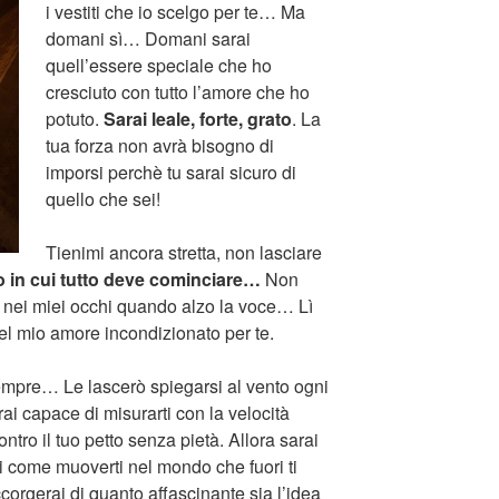
i vestiti che io scelgo per te… Ma
domani sì… Domani sarai
quell’essere speciale che ho
cresciuto con tutto l’amore che ho
potuto.
Sarai leale, forte, grato
. La
tua forza non avrà bisogno di
imporsi perchè tu sarai sicuro di
quello che sei!
Tienimi ancora stretta, non lasciare
 in cui tutto deve cominciare…
Non
a nei miei occhi quando alzo la voce… Lì
del mio amore incondizionato per te.
sempre… Le lascerò spiegarsi al vento ogni
ai capace di misurarti con la velocità
ntro il tuo petto senza pietà. Allora sarai
 come muoverti nel mondo che fuori ti
rgerai di quanto affascinante sia l’idea