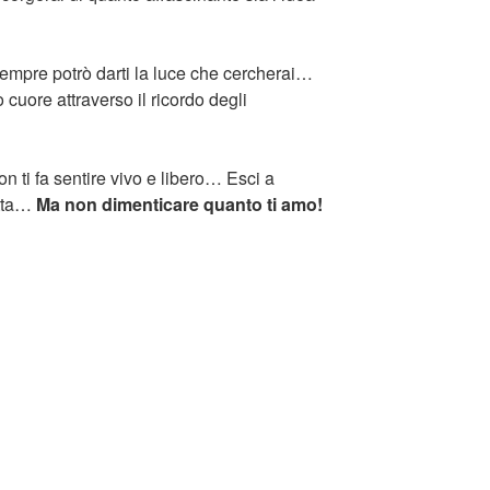
 sempre potrò darti la luce che cercherai…
o cuore attraverso il ricordo degli
n ti fa sentire vivo e libero… Esci a
etta…
Ma non dimenticare quanto ti amo!