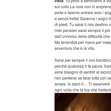
vista
. Tu provi a seminarmi a vol
sul collo.La noia non ci sorpren
porta e faremo entrare solo i s
e senza fretta! Saranno i sogni 
di piedi. Tu sarai il mio destino
miei pensieri sarai sempre il più
dall’universo delle difficoltà 
Ma tenendoti per mano per inseg
avventura che è la vita.
Sarai per sempre il mio bambin
perchè qualcosa ti fa paura. Sar
avrai bisogno di sentirti al sicuro
non perderai se farai tutto con 
amare. Io starò lì… Ti osserverò
ogni volta che la tua vita metterà 