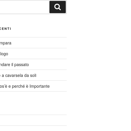
Cerca
CENTI
Impara
alogo
ndare il passato
a cavarsela da soli
cos’è e perché è Importante