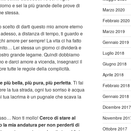
iorno e sei la più grande delle prove di
Marzo 2020
me stessa.
Febbraio 2020
o scelto di darti questo mio amore eterno
Marzo 2019
adesso, a distanza di tempo, ti guardo e
chi amore per sempre! La vita ci ha fatto
Gennaio 2019
nfinito… Lei stessa un giorno ci dividerà e
Luglio 2018
 nostro grande legame. Quindi dobbiamo
mo e darci amore a vicenda, insegnarci il
Giugno 2018
ore tutte le regole della complicità.
Aprile 2018
 più bella, più pura, più perfetta
. Ti fai
Febbraio 2018
re la tua strada, ogni tuo sorriso è acqua
Gennaio 2018
 tua lacrima è un pugnale che scava la
Dicembre 2017
sso… Non ti mollo!
Cerco di stare al
Novembre 201
o la mia andatura per non perderti di
Ottobre 2017