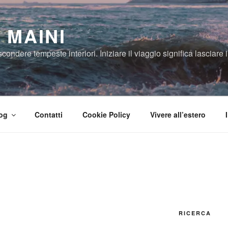
 MAINI
ndere tempeste interiori. Iniziare il viaggio significa lasciare il
og
Contatti
Cookie Policy
Vivere all’estero
RICERCA