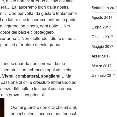
te, ma io non mi arrendo e ti sto col fiato
derà… La lasceremo fuori dalla nostra
Settembre 201
ogni… Uno per volta, da gustare lentamente
Agosto 2017
di un futuro che lasceremo entrare in punta
 ogni giorno, ogni sera, ogni notte… Nei
Luglio 2017
 dolce dei baci e ti proteggerò
Giugno 2017
che verranno… Non mettendoti dietro di me…
narti ad affrontare questa grande
Maggio 2017
Aprile 2017
o, anche quando non correrai da me
Marzo 2017
ò sempre il tuo abbraccio ogni volta che
Gennaio 2017
.
Vivrai, combatterai, sbaglierai…
Ma
la passione di chi è cresciuto imparando ad
 senza dirti nulla e tu saprai cosa penso
alla prova i tuoi principi.
Ora mi guardi e non dici che mi ami,
non mi chiedi l’acqua e non indossi