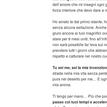
dell’amore che mi insegni ogni g
forza interiore che devo dare a 
Ho amato te dal primo istante, h
senza alcuna esitazione. Anche 
giuro ancora ai tuoi magnifici oc
stare per 9 mesi uniti, fino all’i
non sarà possibile far leva sul
prendere tutti i giorni che abbia
rispetto e catturare nel nostro cu
Tu sei me, sei la mia invenzione
strada nella mia vita senza perde
pura nel deserto per me… E ogni
mia anima.
Ti tengo per mano… Più che po
passo coi tuoi tempi e acceler