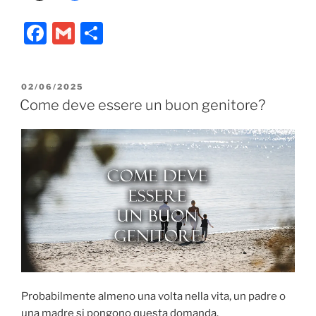
F
G
C
a
m
o
c
ai
n
PUBBLICATO
02/06/2025
e
l
di
IL
Come deve essere un buon genitore?
b
vi
o
di
o
k
Probabilmente almeno una volta nella vita, un padre o
una madre si pongono questa domanda.