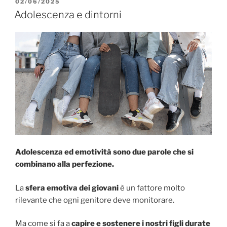
PUBBLICATO
02/06/2025
e
l
di
IL
Adolescenza e dintorni
b
vi
o
di
o
k
Adolescenza ed emotività sono due parole che si
combinano alla perfezione.
La
sfera emotiva dei giovani
è un fattore molto
rilevante che ogni genitore deve monitorare.
Ma come si fa a
capire e sostenere i nostri figli durate