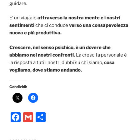
guidare.
E’ un viaggio
attraverso la nostra mente e i nostri
sentimenti
che ci conduce
verso una consapevolezza
nuova e più produttiva.
Crescere, nel senso psichico, è un dovere che
abbiamo nei nostri confronti.
La crescita personale è
la risposta a tuti i nostri dubbi su chi siamo,
cosa
vogliamo, dove stiamo andando.
Condividi:
F
G
C
a
m
o
c
ai
n