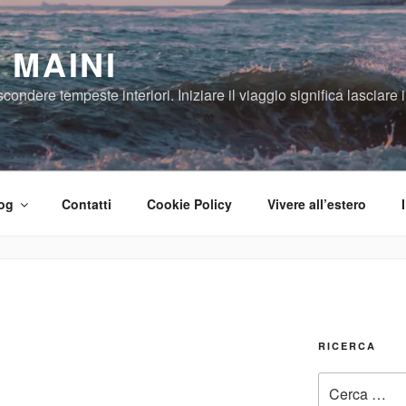
 MAINI
ndere tempeste interiori. Iniziare il viaggio significa lasciare il
og
Contatti
Cookie Policy
Vivere all’estero
RICERCA
Cerca: