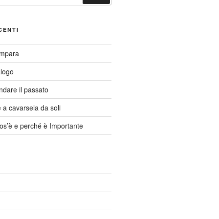
CENTI
Impara
alogo
ndare il passato
a cavarsela da soli
cos’è e perché è Importante