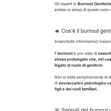
Gli esperti lo
Burnout Genitoria
evitare lo stress di questo ruolo
🔥 Cos’è il burnout geni
Innanzitutto informiamoci insie
Il
burnout
è uno stato di
esauri
stress prolungato che, nel ca
legato al ruolo di genitore
.
Non si tratta semplicemente di s
di
sovraccarico psicologico cau
figli e dei ruoli familiari.
🚨 Segnali del burnout g