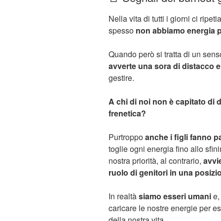
Nella vita di tutti i giorni ci ri
spesso
non abbiamo energia pe
Quando però si tratta di un sen
avverte una sora di distacco 
gestire.
A chi di noi non è capitato di
frenetica?
Purtroppo
anche i figli fanno 
toglie ogni energia fino allo sfi
nostra priorità, al contrario,
avvie
ruolo di genitori in una posiz
In realtà
siamo esseri umani
e,
caricare le nostre energie per e
della nostra vita.