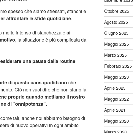
Dicembre 2025
petiamo spesso che siamo stressati, stanchi e
Ottobre 2025
r affrontare le sfide quotidiane
.
Agosto 2025
so molto intenso di stanchezza e
si
Giugno 2025
emotivo
, la situazione è più complicata da
Maggio 2025
Marzo 2025
 desiderare una pausa dalla routine
Febbraio 2025
Maggio 2023
parte di questo caos quotidiano
che
Aprile 2023
nimento. Ciò non vuol dire che non siano la
ne proprio quando mettiamo il nostro
Maggio 2022
ione di “onnipotenza”.
Aprile 2021
 come tali, anche noi abbiamo bisogno di
Maggio 2020
ssere di nuovo operativi in ogni ambito
Marzo 2020