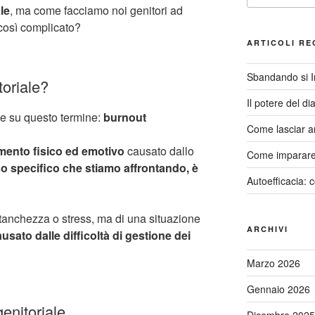
le
, ma come facciamo noi genitori ad
 così complicato?
ARTICOLI RE
Sbandando si 
toriale?
Il potere del di
me su questo termine:
burnout
Come lasciar a
mento fisico ed emotivo
causato dallo
Come imparare 
so specifico che stiamo affrontando, è
Autoefficacia: 
tanchezza o stress, ma di una situazione
ARCHIVI
sato dalle difficoltà di gestione dei
Marzo 2026
Gennaio 2026
enitoriale