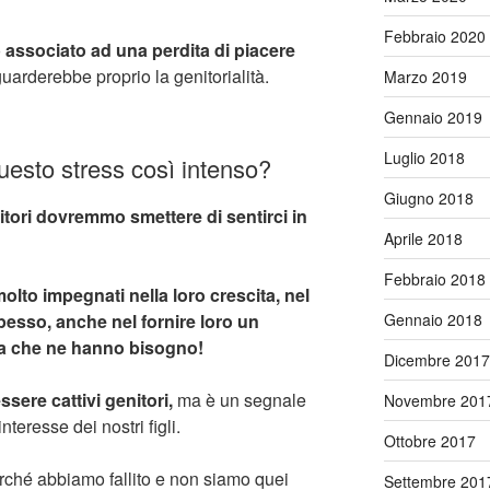
Febbraio 2020
o
associato ad una perdita di piacere
guarderebbe proprio la genitorialità.
Marzo 2019
Gennaio 2019
Luglio 2018
questo stress così intenso?
Giugno 2018
itori dovremmo smettere di sentirci in
Aprile 2018
Febbraio 2018
olto impegnati nella loro crescita, nel
pesso, anche nel fornire loro un
Gennaio 2018
ta che ne hanno bisogno!
Dicembre 2017
sere cattivi genitori,
ma è un segnale
Novembre 201
teresse dei nostri figli.
Ottobre 2017
perché abbiamo fallito e non siamo quei
Settembre 201