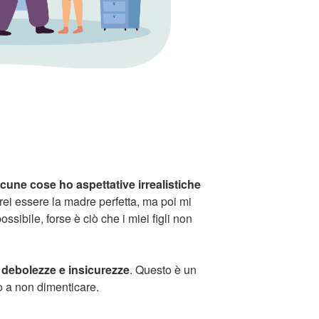
lcune cose ho aspettative irrealistiche
ei essere la madre perfetta, ma poi mi
ssibile, forse è ciò che i miei figli non
ie debolezze e insicurezze
. Questo è un
go a non dimenticare.