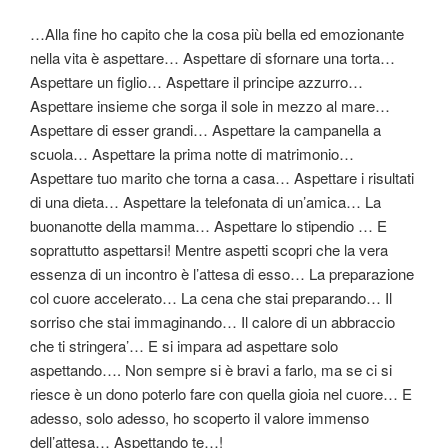
b
vi
…Alla fine ho capito che la cosa più bella ed emozionante
o
di
nella vita è aspettare… Aspettare di sfornare una torta…
o
Aspettare un figlio… Aspettare il principe azzurro…
k
Aspettare insieme che sorga il sole in mezzo al mare…
Aspettare di esser grandi… Aspettare la campanella a
scuola… Aspettare la prima notte di matrimonio…
Aspettare tuo marito che torna a casa… Aspettare
i risultati
di una dieta… Aspettare la telefonata di un’amica… La
buonanotte della mamma… Aspettare lo stipendio … E
soprattutto aspettarsi! Mentre aspetti scopri che la vera
essenza di un incontro è l’attesa di esso… La preparazione
col cuore accelerato… La cena che stai preparando… Il
sorriso che stai immaginando… Il calore di un abbraccio
che ti stringera’… E si impara ad aspettare solo
aspettando…. Non sempre si è bravi a farlo, ma se ci si
riesce è un dono poterlo fare con quella gioia nel cuore… E
adesso, solo adesso, ho scoperto il valore immenso
dell’attesa… Aspettando te…!