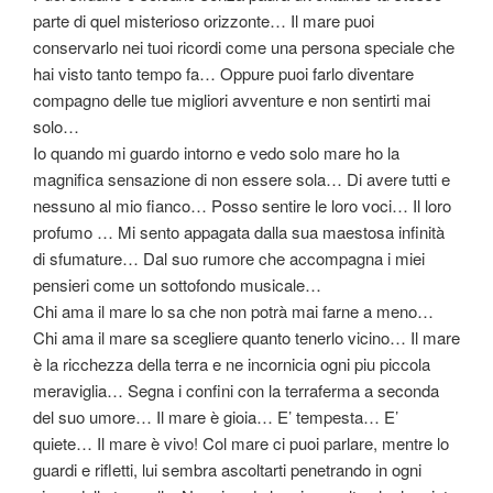
parte di quel misterioso orizzonte… Il mare puoi
conservarlo nei tuoi ricordi come una persona speciale che
hai visto tanto tempo fa… Oppure puoi farlo diventare
compagno delle tue migliori avventure e non sentirti mai
solo…
Io quando mi guardo intorno e vedo solo mare ho la
magnifica sensazione di non essere sola… Di avere tutti e
nessuno al mio fianco… Posso sentire le loro voci… Il loro
profumo … Mi sento appagata dalla sua maestosa infinità
di sfumature… Dal suo rumore che accompagna i miei
pensieri come un sottofondo musicale…
Chi ama il mare lo sa che non potrà mai farne a meno…
Chi ama il mare sa scegliere quanto tenerlo vicino… Il mare
è la ricchezza della terra e ne incornicia ogni piu piccola
meraviglia… Segna i confini con la terraferma a seconda
del suo umore… Il mare è gioia… E’ tempesta… E’
quiete… Il mare è vivo! Col mare ci puoi parlare, mentre lo
guardi e rifletti, lui sembra ascoltarti penetrando in ogni