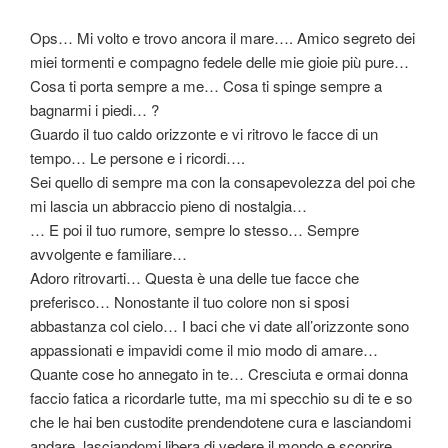
Ops… Mi volto e trovo ancora il mare…. Amico segreto dei
miei tormenti e compagno fedele delle mie gioie più pure…
Cosa ti porta sempre a me… Cosa ti spinge sempre a
bagnarmi i piedi… ?
Guardo il tuo caldo orizzonte e vi ritrovo le facce di un
tempo… Le persone e i ricordi….
Sei quello di sempre ma con la consapevolezza del poi che
mi lascia un abbraccio pieno di nostalgia…
… E poi il tuo rumore, sempre lo stesso… Sempre
avvolgente e familiare…
Adoro ritrovarti… Questa è una delle tue facce che
preferisco… Nonostante il tuo colore non si sposi
abbastanza col cielo… I baci che vi date all’orizzonte sono
appassionati e impavidi come il mio modo di amare…
Quante cose ho annegato in te… Cresciuta e ormai donna
faccio fatica a ricordarle tutte, ma mi specchio su di te e so
che le hai ben custodite prendendotene cura e lasciandomi
andare, lasciandomi libera di vedere il mondo e scoprire