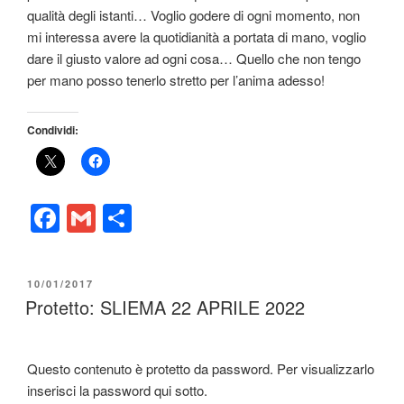
qualità degli istanti… Voglio godere di ogni momento, non
mi interessa avere la quotidianità a portata di mano, voglio
dare il giusto valore ad ogni cosa… Quello che non tengo
per mano posso tenerlo stretto per l’anima adesso!
Condividi:
F
G
C
a
m
o
c
ail
n
PUBBLICATO
10/01/2017
e
di
IL
Protetto: SLIEMA 22 APRILE 2022
b
vi
o
di
Questo contenuto è protetto da password. Per visualizzarlo
o
inserisci la password qui sotto.