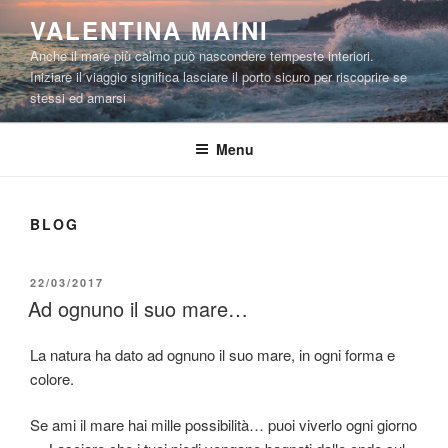
Salta
VALENTINA MAINI
al
Anche il mare più calmo può nascondere tempeste interiori.
contenuto
Iniziare il viaggio significa lasciare il porto sicuro per riscoprire se
stessi ed amarsi
Menu
BLOG
PUBBLICATO
22/03/2017
IL
Ad ognuno il suo mare…
La natura ha dato ad ognuno il suo mare, in ogni forma e
colore.
Se ami il mare hai mille possibilità… puoi viverlo ogni giorno