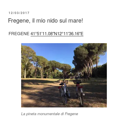
a
m
o
c
ail
n
PUBBLICATO
12/03/2017
e
di
IL
Fregene, il mio nido sul mare!
b
vi
FREGENE
41°51′11.08″N
12°11′36.16″E
o
di
o
k
La pineta monumentale di Fregene