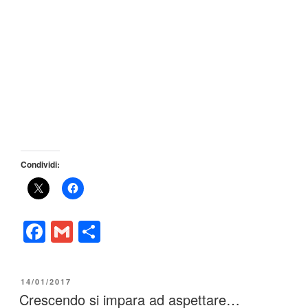
Condividi:
F
G
C
a
m
o
c
ail
n
PUBBLICATO
14/01/2017
e
di
IL
Crescendo si impara ad aspettare…