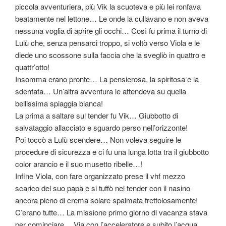
piccola avventuriera, più Vik la scuoteva e più lei ronfava
beatamente nel lettone… Le onde la cullavano e non aveva
nessuna voglia di aprire gli occhi… Così fu prima il turno di
Lulù che, senza pensarci troppo, si voltò verso Viola e le
diede uno scossone sulla faccia che la svegliò in quattro e
quattr’otto!
Insomma erano pronte… La pensierosa, la spiritosa e la
sdentata… Un’altra avventura le attendeva su quella
bellissima spiaggia bianca!
La prima a saltare sul tender fu Vik… Giubbotto di
salvataggio allacciato e sguardo perso nell’orizzonte!
Poi toccò a Lulù scendere… Non voleva seguire le
procedure di sicurezza e ci fu una lunga lotta tra il giubbotto
color arancio e il suo musetto ribelle…!
Infine Viola, con fare organizzato prese il vhf mezzo
scarico del suo papà e si tuffò nel tender con il nasino
ancora pieno di crema solare spalmata frettolosamente!
C’erano tutte… La missione primo giorno di vacanza stava
per cominciare… Via con l’acceleratore e subito l’acqua