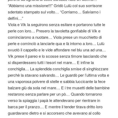
“Abbiamo una missione!!!” Gridò Lulù col suo sorrisone
sdentato stampato sul volto… “Corriamo… Salviamo i
delfini…”
Viola e Vik la seguirono senza esitare e portarono tutte le
perle con loro… Presero la tavoletta gonfiabile di Vik e
cominciarono a nuotare… Viola prese un mucchietto di
perle e cominciò a lanciarle qua e là intorno a loro… Lulù
svuotò il cappello e le vide affondare nel blu una ad una…
Vik prese il pareo e lo scosse senza timore lasciando che
si disperdessero tutti i tesori nel mare… E infine la
conchiglia… La splendida conchiglia smise di singhiozzare
perchè la stavano salvando… Le guardò per l’ultima volta e
una vaporosa polvere di stelle e sabbia luccicante la fece
balzare giù da sola nel mare… E i tre musetti delle bambine
restarono senza parlare per un pò… Quando tornarono
verso la spiaggia i papà le attendevano per rientrare in
barca per il pranzo… E mentre il tender tirava dritto loro
guardavano dietro e si accorsero che avevano al collo