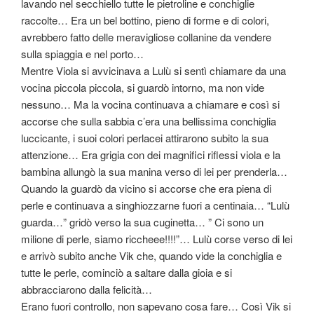
lavando nel secchiello tutte le pietroline e conchiglie
raccolte… Era un bel bottino, pieno di forme e di colori,
avrebbero fatto delle meravigliose collanine da vendere
sulla spiaggia e nel porto…
Mentre Viola si avvicinava a Lulù si sentì chiamare da una
vocina piccola piccola, si guardò intorno, ma non vide
nessuno… Ma la vocina continuava a chiamare e così si
accorse che sulla sabbia c’era una bellissima conchiglia
luccicante, i suoi colori perlacei attirarono subito la sua
attenzione… Era grigia con dei magnifici riflessi viola e la
bambina allungò la sua manina verso di lei per prenderla…
Quando la guardò da vicino si accorse che era piena di
perle e continuava a singhiozzarne fuori a centinaia… “Lulù
guarda…” gridò verso la sua cuginetta… ” Ci sono un
milione di perle, siamo riccheee!!!!”… Lulù corse verso di lei
e arrivò subito anche Vik che, quando vide la conchiglia e
tutte le perle, cominciò a saltare dalla gioia e si
abbracciarono dalla felicità…
Erano fuori controllo, non sapevano cosa fare… Così Vik si