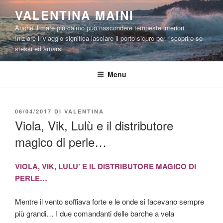
Salta
VALENTINA MAINI
al
Anche il mare più calmo può nascondere tempeste interiori.
contenuto
Iniziare il viaggio significa lasciare il porto sicuro per riscoprire se
stessi ed amarsi
Menu
PUBBLICATO
06/04/2017
DI
VALENTINA
IL
Viola, Vik, Lulù e il distributore
magico di perle…
VIOLA, VIK, LULU’ E IL DISTRIBUTORE MAGICO DI
PERLE…
Mentre il vento soffiava forte e le onde si facevano sempre
più grandi… I due comandanti delle barche a vela