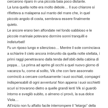
cercarono riparo in una piccola baia poco distante.
La luna quella notte era molto debole… Il suo chiarore si
rifletteva a malapena sul manto del mare che, in quel
piccolo angolo di costa, sembrava essere finalmente
quieto.
Le ancore erano ben affondate nel fondo sabbioso e le
piccole marinaie potevano dormire sonni tranquilli e
indisturbati!
Fu un riposo lungo e silenzioso… Mentre il sole cominciava
a schiarire il cielo ancora imbrunito da quella notte stellata, i
primi raggi penetravano dalla tenda dell’oblò della cabina di
poppa… La prima ad aprire gli occhi a quel nuovo giorno di
vacanza fu, come al solito, Vik che con fare assonnato
cominciò a cercare confusamente i suoi occhiali, compagni
indispensabili di ogni avventura! Non appena i suoi occhietti
scuri si trovarono dietro a quelle grandi lenti Vik si guardò
intorno e svegliò subito, o almeno ci provò, la sua dolce
Viola…
All’inizio non fu affatto facile interrompere il “letargo” della