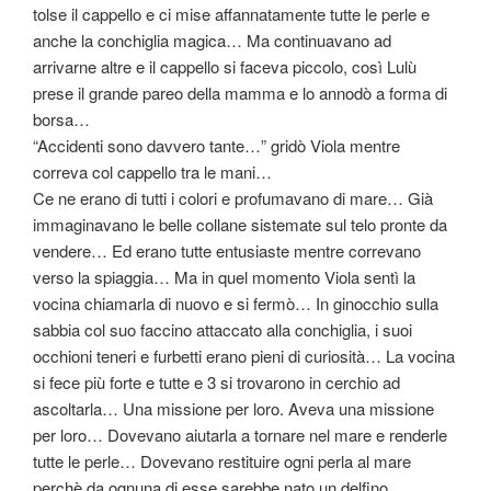
tolse il cappello e ci mise affannatamente tutte le perle e
anche la conchiglia magica… Ma continuavano ad
arrivarne altre e il cappello si faceva piccolo, così Lulù
prese il grande pareo della mamma e lo annodò a forma di
borsa…
“Accidenti sono davvero tante…” gridò Viola mentre
correva col cappello tra le mani…
Ce ne erano di tutti i colori e profumavano di mare… Già
immaginavano le belle collane sistemate sul telo pronte da
vendere… Ed erano tutte entusiaste mentre correvano
verso la spiaggia… Ma in quel momento Viola sentì la
vocina chiamarla di nuovo e si fermò… In ginocchio sulla
sabbia col suo faccino attaccato alla conchiglia, i suoi
occhioni teneri e furbetti erano pieni di curiosità… La vocina
si fece più forte e tutte e 3 si trovarono in cerchio ad
ascoltarla… Una missione per loro. Aveva una missione
per loro… Dovevano aiutarla a tornare nel mare e renderle
tutte le perle… Dovevano restituire ogni perla al mare
perchè da ognuna di esse sarebbe nato un delfino…