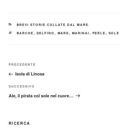
a
m
o
c
ail
n
e
di
CATEGORIE
BREVI STORIE CULLATE DAL MARE
b
vi
TAG
BARCHE
,
DELFINO
,
MARE
,
MARINAI
,
PERLE
,
SOLE
o
di
o
k
Navigazione
Articolo
PRECEDENTE
articoli
precedente:
Isola di Linosa
Articolo
SUCCESSIVO
successivo
Ale, il pirata col sole nel cuore…
RICERCA