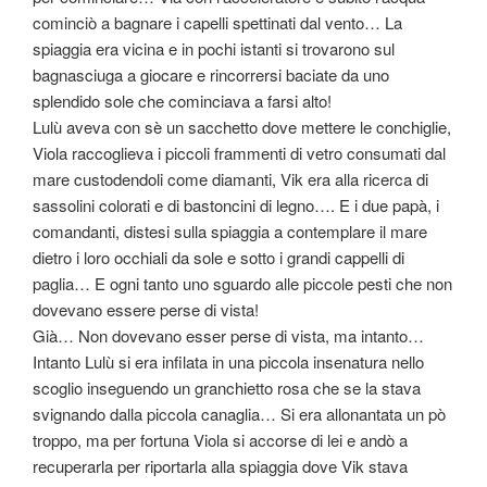
cominciò a bagnare i capelli spettinati dal vento… La
spiaggia era vicina e in pochi istanti si trovarono sul
bagnasciuga a giocare e rincorrersi baciate da uno
splendido sole che cominciava a farsi alto!
Lulù aveva con sè un sacchetto dove mettere le conchiglie,
Viola raccoglieva i piccoli frammenti di vetro consumati dal
mare custodendoli come diamanti, Vik era alla ricerca di
sassolini colorati e di bastoncini di legno…. E i due papà, i
comandanti, distesi sulla spiaggia a contemplare il mare
dietro i loro occhiali da sole e sotto i grandi cappelli di
paglia… E ogni tanto uno sguardo alle piccole pesti che non
dovevano essere perse di vista!
Già… Non dovevano esser perse di vista, ma intanto…
Intanto Lulù si era infilata in una piccola insenatura nello
scoglio inseguendo un granchietto rosa che se la stava
svignando dalla piccola canaglia… Si era allonantata un pò
troppo, ma per fortuna Viola si accorse di lei e andò a
recuperarla per riportarla alla spiaggia dove Vik stava