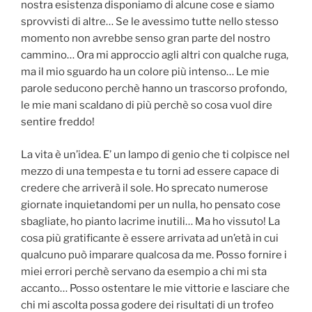
nostra esistenza disponiamo di alcune cose e siamo
sprovvisti di altre… Se le avessimo tutte nello stesso
momento non avrebbe senso gran parte del nostro
cammino… Ora mi approccio agli altri con qualche ruga,
ma il mio sguardo ha un colore più intenso… Le mie
parole seducono perchè hanno un trascorso profondo,
le mie mani scaldano di più perchè so cosa vuol dire
sentire freddo!
La vita è un’idea. E’ un lampo di genio che ti colpisce nel
mezzo di una tempesta e tu torni ad essere capace di
credere che arriverà il sole. Ho sprecato numerose
giornate inquietandomi per un nulla, ho pensato cose
sbagliate, ho pianto lacrime inutili… Ma ho vissuto! La
cosa più gratificante è essere arrivata ad un’età in cui
qualcuno può imparare qualcosa da me. Posso fornire i
miei errori perchè servano da esempio a chi mi sta
accanto… Posso ostentare le mie vittorie e lasciare che
chi mi ascolta possa godere dei risultati di un trofeo