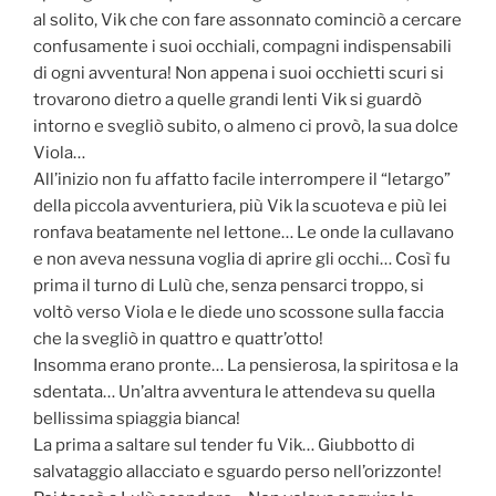
al solito, Vik che con fare assonnato cominciò a cercare
confusamente i suoi occhiali, compagni indispensabili
di ogni avventura! Non appena i suoi occhietti scuri si
trovarono dietro a quelle grandi lenti Vik si guardò
intorno e svegliò subito, o almeno ci provò, la sua dolce
Viola…
All’inizio non fu affatto facile interrompere il “letargo”
della piccola avventuriera, più Vik la scuoteva e più lei
ronfava beatamente nel lettone… Le onde la cullavano
e non aveva nessuna voglia di aprire gli occhi… Così fu
prima il turno di Lulù che, senza pensarci troppo, si
voltò verso Viola e le diede uno scossone sulla faccia
che la svegliò in quattro e quattr’otto!
Insomma erano pronte… La pensierosa, la spiritosa e la
sdentata… Un’altra avventura le attendeva su quella
bellissima spiaggia bianca!
La prima a saltare sul tender fu Vik… Giubbotto di
salvataggio allacciato e sguardo perso nell’orizzonte!