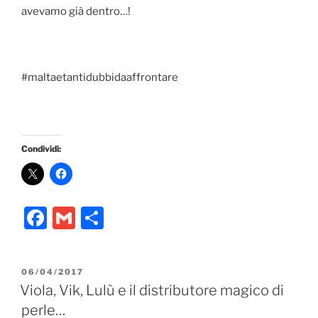
avevamo già dentro…!
#maltaetantidubbidaaffrontare
Condividi:
F
G
C
a
m
o
c
ai
n
PUBBLICATO
06/04/2017
e
l
di
IL
Viola, Vik, Lulù e il distributore magico di
b
vi
perle…