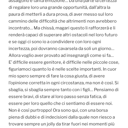
assalgono e tanta emozione… Da una parte la certezza
di regalare loro una grande opportunità, dall’altra la
paura di metterli a dura prova, di aver messo sul loro
cammino delle difficoltà che altrimenti non avrebbero
incontrato… Ma chissà, magari questo li rafforzerà e li
renderà capaci di superare altri ostacoli nel loro futuro
e se oggi ci sono io a condividere con loro ogni
incertezza, poi dovranno cavarsela da soli un giorno…
Allora voglio aver provato ad insegnargli come si fa…
E’ difficile essere genitore, è difficile nelle piccole cose,
figuriamoci quanto lo è nelle scelte importanti. In cuor
mio spero sempre di fare la cosa giusta, di avere
l’opinione corretta in ogni circostanza, ma non è così. Si
sbaglia, si sbaglia sempre tanto con i figli… Pensiamo di
essere bravi, di stare al loro passo senza fatica, di
essere per loro quello che ci sentiamo di essere noi.
Non è così purtroppo! Ora sono qui, con una borsa
piena di dubbi e di indecisioni dalla quale non riesco a
trovare sempre un jolly da tirar fuori nei momenti più