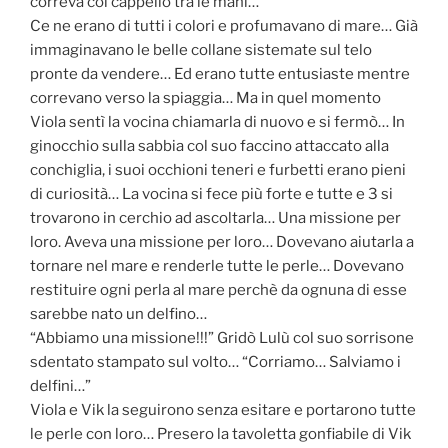
correva col cappello tra le mani…
Ce ne erano di tutti i colori e profumavano di mare… Già
immaginavano le belle collane sistemate sul telo
pronte da vendere… Ed erano tutte entusiaste mentre
correvano verso la spiaggia… Ma in quel momento
Viola sentì la vocina chiamarla di nuovo e si fermò… In
ginocchio sulla sabbia col suo faccino attaccato alla
conchiglia, i suoi occhioni teneri e furbetti erano pieni
di curiosità… La vocina si fece più forte e tutte e 3 si
trovarono in cerchio ad ascoltarla… Una missione per
loro. Aveva una missione per loro… Dovevano aiutarla a
tornare nel mare e renderle tutte le perle… Dovevano
restituire ogni perla al mare perchè da ognuna di esse
sarebbe nato un delfino…
“Abbiamo una missione!!!” Gridò Lulù col suo sorrisone
sdentato stampato sul volto… “Corriamo… Salviamo i
delfini…”
Viola e Vik la seguirono senza esitare e portarono tutte
le perle con loro… Presero la tavoletta gonfiabile di Vik