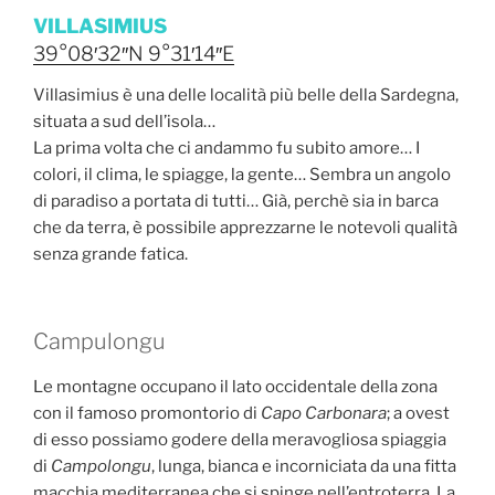
b
vi
VILLASIMIUS
o
di
39°08′32″N
9°31′14″E
o
Villasimius è una delle località più belle della Sardegna,
k
situata a sud dell’isola…
La prima volta che ci andammo fu subito amore… I
colori, il clima, le spiagge, la gente… Sembra un angolo
di paradiso a portata di tutti… Già, perchè sia in barca
che da terra, è possibile apprezzarne le notevoli qualità
senza grande fatica.
Campulongu
Le montagne occupano il lato occidentale della zona
con il famoso promontorio di
Capo Carbonara
; a ovest
di esso possiamo godere della meravogliosa spiaggia
di
Campolongu
, lunga, bianca e incorniciata da una fitta
macchia mediterranea che si spinge nell’entroterra. La