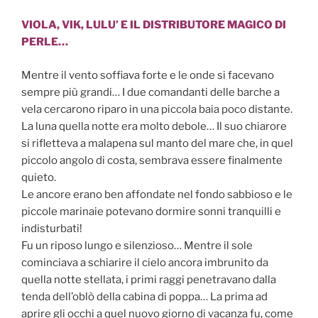
o
di
VIOLA, VIK, LULU’ E IL DISTRIBUTORE MAGICO DI
o
PERLE…
k
Mentre il vento soffiava forte e le onde si facevano
sempre più grandi… I due comandanti delle barche a
vela cercarono riparo in una piccola baia poco distante.
La luna quella notte era molto debole… Il suo chiarore
si rifletteva a malapena sul manto del mare che, in quel
piccolo angolo di costa, sembrava essere finalmente
quieto.
Le ancore erano ben affondate nel fondo sabbioso e le
piccole marinaie potevano dormire sonni tranquilli e
indisturbati!
Fu un riposo lungo e silenzioso… Mentre il sole
cominciava a schiarire il cielo ancora imbrunito da
quella notte stellata, i primi raggi penetravano dalla
tenda dell’oblò della cabina di poppa… La prima ad
aprire gli occhi a quel nuovo giorno di vacanza fu, come