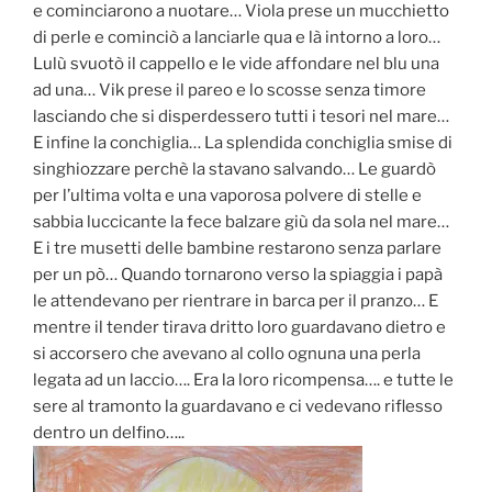
e cominciarono a nuotare… Viola prese un mucchietto
di perle e cominciò a lanciarle qua e là intorno a loro…
Lulù svuotò il cappello e le vide affondare nel blu una
ad una… Vik prese il pareo e lo scosse senza timore
lasciando che si disperdessero tutti i tesori nel mare…
E infine la conchiglia… La splendida conchiglia smise di
singhiozzare perchè la stavano salvando… Le guardò
per l’ultima volta e una vaporosa polvere di stelle e
sabbia luccicante la fece balzare giù da sola nel mare…
E i tre musetti delle bambine restarono senza parlare
per un pò… Quando tornarono verso la spiaggia i papà
le attendevano per rientrare in barca per il pranzo… E
mentre il tender tirava dritto loro guardavano dietro e
si accorsero che avevano al collo ognuna una perla
legata ad un laccio…. Era la loro ricompensa…. e tutte le
sere al tramonto la guardavano e ci vedevano riflesso
dentro un delfino…..