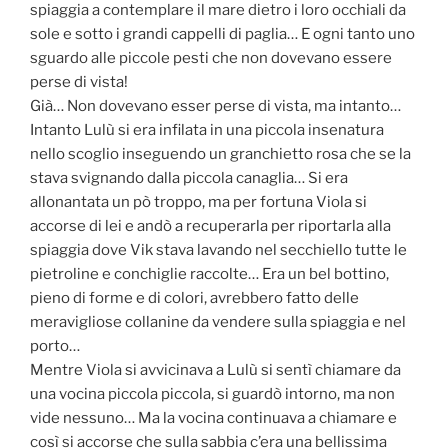
spiaggia a contemplare il mare dietro i loro occhiali da
sole e sotto i grandi cappelli di paglia… E ogni tanto uno
sguardo alle piccole pesti che non dovevano essere
perse di vista!
Già… Non dovevano esser perse di vista, ma intanto…
Intanto Lulù si era infilata in una piccola insenatura
nello scoglio inseguendo un granchietto rosa che se la
stava svignando dalla piccola canaglia… Si era
allonantata un pò troppo, ma per fortuna Viola si
accorse di lei e andò a recuperarla per riportarla alla
spiaggia dove Vik stava lavando nel secchiello tutte le
pietroline e conchiglie raccolte… Era un bel bottino,
pieno di forme e di colori, avrebbero fatto delle
meravigliose collanine da vendere sulla spiaggia e nel
porto…
Mentre Viola si avvicinava a Lulù si sentì chiamare da
una vocina piccola piccola, si guardò intorno, ma non
vide nessuno… Ma la vocina continuava a chiamare e
così si accorse che sulla sabbia c’era una bellissima