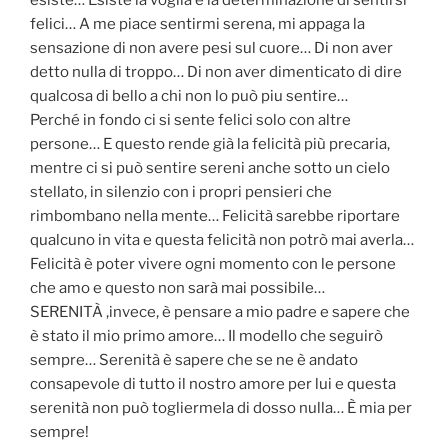
esiste… Esiste la voglia e la determinazione di sentirsi
felici… A me piace sentirmi serena, mi appaga la
sensazione di non avere pesi sul cuore… Di non aver
detto nulla di troppo… Di non aver dimenticato di dire
qualcosa di bello a chi non lo può piu sentire…
Perché in fondo ci si sente felici solo con altre
persone… E questo rende già la felicità più precaria,
mentre ci si può sentire sereni anche sotto un cielo
stellato, in silenzio con i propri pensieri che
rimbombano nella mente… Felicità sarebbe riportare
qualcuno in vita e questa felicità non potrò mai averla…
Felicità è poter vivere ogni momento con le persone
che amo e questo non sarà mai possibile…
SERENITÀ ,invece, è pensare a mio padre e sapere che
è stato il mio primo amore… Il modello che seguirò
sempre… Serenità è sapere che se ne è andato
consapevole di tutto il nostro amore per lui e questa
serenità non può togliermela di dosso nulla… È mia per
sempre!