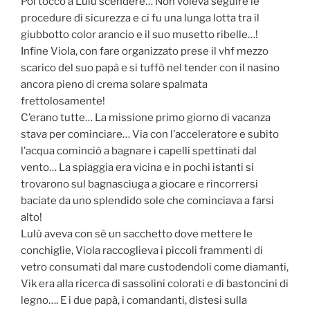
Poi toccò a Lulù scendere… Non voleva seguire le
procedure di sicurezza e ci fu una lunga lotta tra il
giubbotto color arancio e il suo musetto ribelle…!
Infine Viola, con fare organizzato prese il vhf mezzo
scarico del suo papà e si tuffò nel tender con il nasino
ancora pieno di crema solare spalmata
frettolosamente!
C’erano tutte… La missione primo giorno di vacanza
stava per cominciare… Via con l’acceleratore e subito
l’acqua cominciò a bagnare i capelli spettinati dal
vento… La spiaggia era vicina e in pochi istanti si
trovarono sul bagnasciuga a giocare e rincorrersi
baciate da uno splendido sole che cominciava a farsi
alto!
Lulù aveva con sè un sacchetto dove mettere le
conchiglie, Viola raccoglieva i piccoli frammenti di
vetro consumati dal mare custodendoli come diamanti,
Vik era alla ricerca di sassolini colorati e di bastoncini di
legno…. E i due papà, i comandanti, distesi sulla