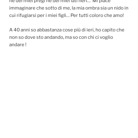
nè dei miei pregi nè dei miei lati neri… Mi piace
immaginare che sotto di me, la mia ombra sia un nido in
cui rifugiarsi per i miei figli… Per tutti coloro che amo!
A 40 anni so abbastanza cose più di ieri, ho capito che
non so dove sto andando, ma so con chi ci voglio
andare !