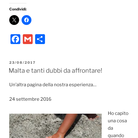
Condividi:
F
G
C
a
m
o
c
ai
n
PUBBLICATO
23/08/2017
e
l
di
IL
Malta e tanti dubbi da affrontare!
b
vi
Un’altra pagina della nostra esperienza…
o
di
o
24 settembre 2016
k
Ho capito
una cosa
da
quando