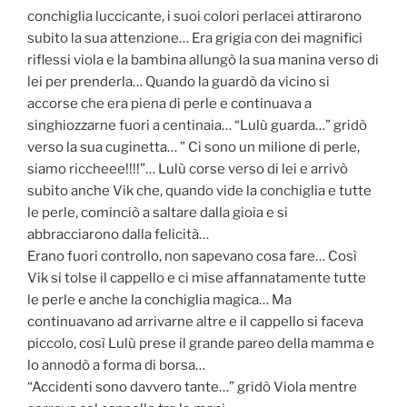
conchiglia luccicante, i suoi colori perlacei attirarono
subito la sua attenzione… Era grigia con dei magnifici
riflessi viola e la bambina allungò la sua manina verso di
lei per prenderla… Quando la guardò da vicino si
accorse che era piena di perle e continuava a
singhiozzarne fuori a centinaia… “Lulù guarda…” gridò
verso la sua cuginetta… ” Ci sono un milione di perle,
siamo riccheee!!!!”… Lulù corse verso di lei e arrivò
subito anche Vik che, quando vide la conchiglia e tutte
le perle, cominciò a saltare dalla gioia e si
abbracciarono dalla felicità…
Erano fuori controllo, non sapevano cosa fare… Così
Vik si tolse il cappello e ci mise affannatamente tutte
le perle e anche la conchiglia magica… Ma
continuavano ad arrivarne altre e il cappello si faceva
piccolo, così Lulù prese il grande pareo della mamma e
lo annodò a forma di borsa…
“Accidenti sono davvero tante…” gridò Viola mentre