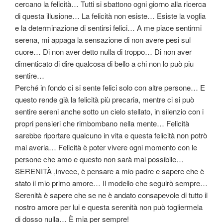
cercano la felicità… Tutti si sbattono ogni giorno alla ricerca
di questa illusione… La felicità non esiste… Esiste la voglia
e la determinazione di sentirsi felici… A me piace sentirmi
serena, mi appaga la sensazione di non avere pesi sul
cuore… Di non aver detto nulla di troppo… Di non aver
dimenticato di dire qualcosa di bello a chi non lo può piu
sentire…
Perché in fondo ci si sente felici solo con altre persone… E
questo rende già la felicità più precaria, mentre ci si può
sentire sereni anche sotto un cielo stellato, in silenzio con i
propri pensieri che rimbombano nella mente… Felicità
sarebbe riportare qualcuno in vita e questa felicità non potrò
mai averla… Felicità è poter vivere ogni momento con le
persone che amo e questo non sarà mai possibile…
SERENITÀ ,invece, è pensare a mio padre e sapere che è
stato il mio primo amore… Il modello che seguirò sempre…
Serenità è sapere che se ne è andato consapevole di tutto il
nostro amore per lui e questa serenità non può togliermela
di dosso nulla… È mia per sempre!