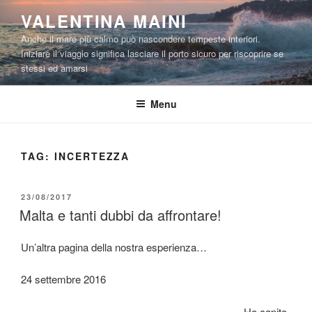
Salta
VALENTINA MAINI
al
Anche il mare più calmo può nascondere tempeste interiori.
contenuto
Iniziare il viaggio significa lasciare il porto sicuro per riscoprire se
stessi ed amarsi
Menu
TAG:
INCERTEZZA
PUBBLICATO
23/08/2017
IL
Malta e tanti dubbi da affrontare!
Un’altra pagina della nostra esperienza…
24 settembre 2016
Ho capito