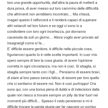
loro una grande opportunità, dall’altra la paura di metterli a
dura prova, di aver messo sul loro cammino delle difficoltà
che altrimenti non avrebbero incontrato… Ma chissà,
magari questo li rafforzerà e li renderà capaci di superare
altri ostacoli nel loro futuro e se oggi ci sono io a
condividere con loro ogni incertezza, poi dovranno
cavarsela da soli un giorno… Allora voglio aver provato ad
insegnargli come si fa…
E’ difficile essere genitore, è difficile nelle piccole cose,
figuriamoci quanto lo è nelle scelte importanti. In cuor mio
spero sempre di fare la cosa giusta, di avere l’opinione
corretta in ogni circostanza, ma non è così. Si sbaglia, si
sbaglia sempre tanto con i figli… Pensiamo di essere bravi,
di stare al loro passo senza fatica, di essere per loro quello
che ci sentiamo di essere noi. Non è così purtroppo! Ora
sono qui, con una borsa piena di dubbi e di indecisioni dalla
quale non riesco a trovare sempre un jolly da tirar fuori nei
momenti più difficili… Spesso li vedo pensierosi e mi è
difficile trovare la parola giusta per far nascere un sorriso