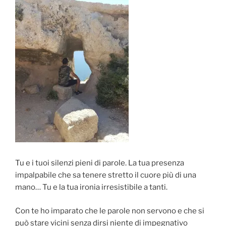
o
k
Tu e i tuoi silenzi pieni di parole. La tua presenza
impalpabile che sa tenere stretto il cuore più di una
mano… Tu e la tua ironia irresistibile a tanti.
Con te ho imparato che le parole non servono e che si
può stare vicini senza dirsi niente di impegnativo