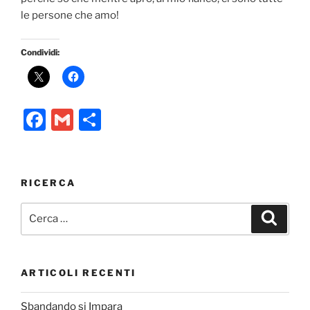
le persone che amo!
Condividi:
F
G
C
a
m
o
c
ai
n
e
l
di
RICERCA
b
vi
Cerca:
Cerca
o
di
o
k
ARTICOLI RECENTI
Sbandando si Impara