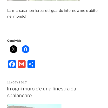
La mia casa non ha pareti, guardo intorno a me e abito
nel mondo!
Condividi:
F
G
C
a
m
o
c
ai
n
PUBBLICATO
11/07/2017
e
l
di
IL
In ogni muro c’è una finestra da
b
vi
spalancare…
o
di