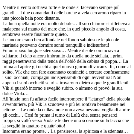
Mentre il vento soffiava forte e le onde si facevano sempre più
grandi… I due comandanti delle barche a vela cercarono riparo in
una piccola baia poco distante.
La luna quella notte era molto debole… Il suo chiarore si rifletteva a
malapena sul manto del mare che, in quel piccolo angolo di costa,
sembrava essere finalmente quieto.
Le ancore erano ben affondate nel fondo sabbioso e le piccole
marinaie potevano dormire sonni tranquilli e indisturbati!
Fu un riposo lungo e silenzioso… Mentre il sole cominciava a
schiarire il cielo ancora imbrunito da quella notte stellata, i primi
raggi penetravano dalla tenda dell’oblò della cabina di poppa… La
prima ad aprire gli occhi a quel nuovo giorno di vacanza fu, come al
solito, Vik che con fare assonnato cominciò a cercare confusamente
i suoi occhiali, compagni indispensabili di ogni avventura! Non
appena i suoi occhietti scuri si trovarono dietro a quelle grandi lenti
Vik si guardò intorno e svegliò subito, o almeno ci provò, la sua
dolce Viola…
All’inizio non fu affatto facile interrompere il “letargo” della piccola
avventuriera, più Vik la scuoteva e più lei ronfava beatamente nel
lettone… Le onde la cullavano e non aveva nessuna voglia di aprire
gli occhi… Così fu prima il turno di Lulù che, senza pensarci
troppo, si voltò verso Viola e le diede uno scossone sulla faccia che
la svegliò in quattro e quattr’otto!
Insomma erano pronte… La pensierosa, la spiritosa e la sdentata…