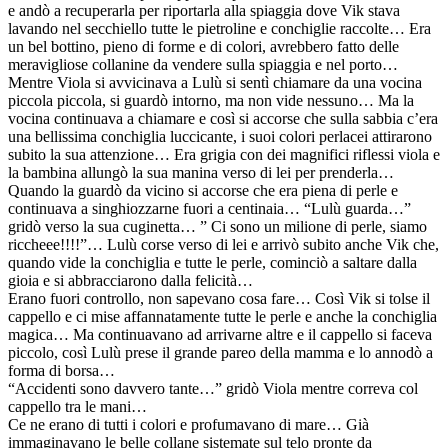
e andò a recuperarla per riportarla alla spiaggia dove Vik stava
lavando nel secchiello tutte le pietroline e conchiglie raccolte… Era
un bel bottino, pieno di forme e di colori, avrebbero fatto delle
meravigliose collanine da vendere sulla spiaggia e nel porto…
Mentre Viola si avvicinava a Lulù si sentì chiamare da una vocina
piccola piccola, si guardò intorno, ma non vide nessuno… Ma la
vocina continuava a chiamare e così si accorse che sulla sabbia c’era
una bellissima conchiglia luccicante, i suoi colori perlacei attirarono
subito la sua attenzione… Era grigia con dei magnifici riflessi viola e
la bambina allungò la sua manina verso di lei per prenderla…
Quando la guardò da vicino si accorse che era piena di perle e
continuava a singhiozzarne fuori a centinaia… “Lulù guarda…”
gridò verso la sua cuginetta… ” Ci sono un milione di perle, siamo
riccheee!!!!”… Lulù corse verso di lei e arrivò subito anche Vik che,
quando vide la conchiglia e tutte le perle, cominciò a saltare dalla
gioia e si abbracciarono dalla felicità…
Erano fuori controllo, non sapevano cosa fare… Così Vik si tolse il
cappello e ci mise affannatamente tutte le perle e anche la conchiglia
magica… Ma continuavano ad arrivarne altre e il cappello si faceva
piccolo, così Lulù prese il grande pareo della mamma e lo annodò a
forma di borsa…
“Accidenti sono davvero tante…” gridò Viola mentre correva col
cappello tra le mani…
Ce ne erano di tutti i colori e profumavano di mare… Già
immaginavano le belle collane sistemate sul telo pronte da