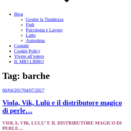
Blog
Gestire la Timidezza
Figli
Psicologia e Lavoro
Lutto
Autostima
Contatti
Cookie Policy
Vivere all’estero
IL MIO LIBRO
Tag:
barche
Pubblicato
06/04/2017
04/07/2017
il
Viola, Vik, Lulù e il distributore magico
di perle…
VIOLA, VIK, LULU’ E IL DISTRIBUTORE MAGICO DI
PERLE…