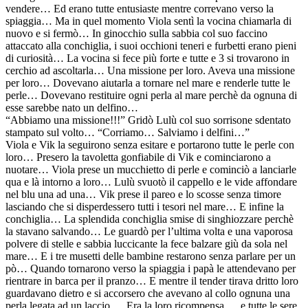
vendere… Ed erano tutte entusiaste mentre correvano verso la
spiaggia… Ma in quel momento Viola sentì la vocina chiamarla di
nuovo e si fermò… In ginocchio sulla sabbia col suo faccino
attaccato alla conchiglia, i suoi occhioni teneri e furbetti erano pieni
di curiosità… La vocina si fece più forte e tutte e 3 si trovarono in
cerchio ad ascoltarla… Una missione per loro. Aveva una missione
per loro… Dovevano aiutarla a tornare nel mare e renderle tutte le
perle… Dovevano restituire ogni perla al mare perchè da ognuna di
esse sarebbe nato un delfino…
“Abbiamo una missione!!!” Gridò Lulù col suo sorrisone sdentato
stampato sul volto… “Corriamo… Salviamo i delfini…”
Viola e Vik la seguirono senza esitare e portarono tutte le perle con
loro… Presero la tavoletta gonfiabile di Vik e cominciarono a
nuotare… Viola prese un mucchietto di perle e cominciò a lanciarle
qua e là intorno a loro… Lulù svuotò il cappello e le vide affondare
nel blu una ad una… Vik prese il pareo e lo scosse senza timore
lasciando che si disperdessero tutti i tesori nel mare… E infine la
conchiglia… La splendida conchiglia smise di singhiozzare perchè
la stavano salvando… Le guardò per l’ultima volta e una vaporosa
polvere di stelle e sabbia luccicante la fece balzare giù da sola nel
mare… E i tre musetti delle bambine restarono senza parlare per un
pò… Quando tornarono verso la spiaggia i papà le attendevano per
rientrare in barca per il pranzo… E mentre il tender tirava dritto loro
guardavano dietro e si accorsero che avevano al collo ognuna una
perla legata ad un laccio…. Era la loro ricompensa…. e tutte le sere