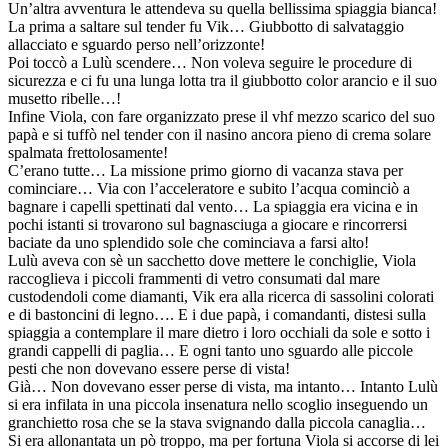
Un’altra avventura le attendeva su quella bellissima spiaggia bianca!
La prima a saltare sul tender fu Vik… Giubbotto di salvataggio
allacciato e sguardo perso nell’orizzonte!
Poi toccò a Lulù scendere… Non voleva seguire le procedure di
sicurezza e ci fu una lunga lotta tra il giubbotto color arancio e il suo
musetto ribelle…!
Infine Viola, con fare organizzato prese il vhf mezzo scarico del suo
papà e si tuffò nel tender con il nasino ancora pieno di crema solare
spalmata frettolosamente!
C’erano tutte… La missione primo giorno di vacanza stava per
cominciare… Via con l’acceleratore e subito l’acqua cominciò a
bagnare i capelli spettinati dal vento… La spiaggia era vicina e in
pochi istanti si trovarono sul bagnasciuga a giocare e rincorrersi
baciate da uno splendido sole che cominciava a farsi alto!
Lulù aveva con sè un sacchetto dove mettere le conchiglie, Viola
raccoglieva i piccoli frammenti di vetro consumati dal mare
custodendoli come diamanti, Vik era alla ricerca di sassolini colorati
e di bastoncini di legno…. E i due papà, i comandanti, distesi sulla
spiaggia a contemplare il mare dietro i loro occhiali da sole e sotto i
grandi cappelli di paglia… E ogni tanto uno sguardo alle piccole
pesti che non dovevano essere perse di vista!
Già… Non dovevano esser perse di vista, ma intanto… Intanto Lulù
si era infilata in una piccola insenatura nello scoglio inseguendo un
granchietto rosa che se la stava svignando dalla piccola canaglia…
Si era allonantata un pò troppo, ma per fortuna Viola si accorse di lei