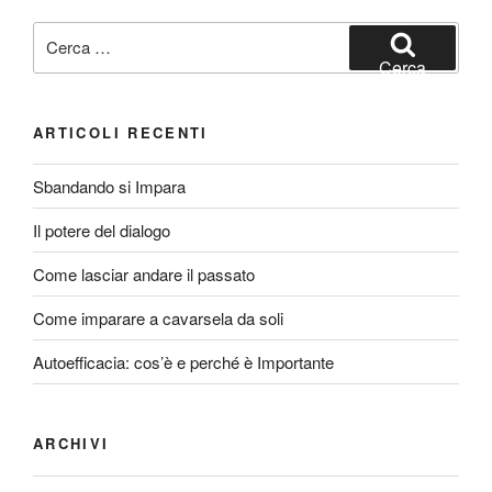
b
i
n
Cerca:
o
l
d
Cerca
o
i
k
v
ARTICOLI RECENTI
i
Sbandando si Impara
d
i
Il potere del dialogo
Come lasciar andare il passato
Come imparare a cavarsela da soli
Autoefficacia: cos’è e perché è Importante
ARCHIVI