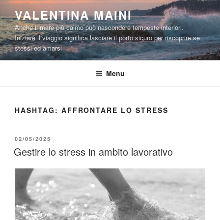
Salta
VALENTINA MAINI
al
Anche il mare più calmo può nascondere tempeste interiori.
contenuto
Iniziare il viaggio significa lasciare il porto sicuro per riscoprire se
stessi ed amarsi
Menu
HASHTAG:
AFFRONTARE LO STRESS
PUBBLICATO
02/05/2025
IL
Gestire lo stress in ambito lavorativo