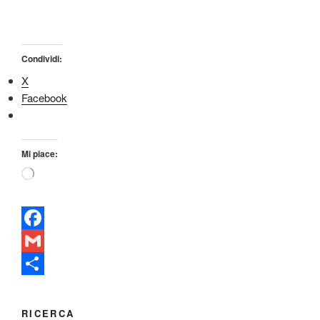
Condividi:
X
Facebook
Mi piace:
Caricamento
in
corso…
F
a
G
c
m
C
e
a
o
RICERCA