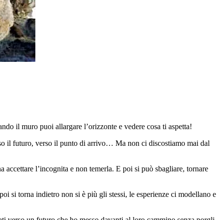
ando il muro puoi allargare l’orizzonte e vedere cosa ti aspetta!
o il futuro, verso il punto di arrivo… Ma non ci discostiamo mai dal
 accettare l’incognita e non temerla. E poi si può sbagliare, tornare
 si torna indietro non si è più gli stessi, le esperienze ci modellano e
tati verso un futuro che ho messo davanti al loro cammino senza porgli