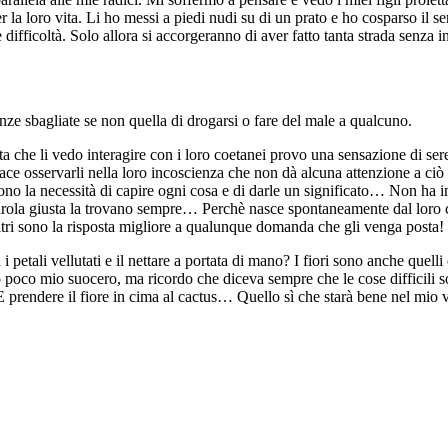
 la loro vita. Li ho messi a piedi nudi su di un prato e ho cosparso il
 difficoltà. Solo allora si accorgeranno di aver fatto tanta strada senza i
e sbagliate se non quella di drogarsi o fare del male a qualcuno.
ta che li vedo interagire con i loro coetanei provo una sensazione di sere
e osservarli nella loro incoscienza che non dà alcuna attenzione a ciò
ono la necessità di capire ogni cosa e di darle un significato… Non ha 
ola giusta la trovano sempre… Perchè nasce spontaneamente dal loro cuo
 altri sono la risposta migliore a qualunque domanda che gli venga posta!
 i petali vellutati e il nettare a portata di mano? I fiori sono anche q
uto poco mio suocero, ma ricordo che diceva sempre che le cose difficili
rendere il fiore in cima al cactus… Quello sì che starà bene nel mio 