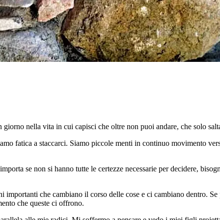
 giorno nella vita in cui capisci che oltre non puoi andare, che solo salt
ciamo fatica a staccarci. Siamo piccole menti in continuo movimento vers
mporta se non si hanno tutte le certezze necessarie per decidere, bisogna
i importanti che cambiano il corso delle cose e ci cambiano dentro. Se poi
mento che queste ci offrono.
allela alle mie radici. Mi soffermo a pensare e vedo i miei figli proiet