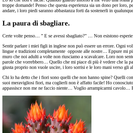
troppe domande! Penso che questa esperienza sia un dono per loro, per
andare, i loro piedi saranno abbastanza forti da sostenerli in qualunque
La paura di sbagliare.
Certe volte penso… ” E se avessi sbagliato?” … Non esistono esperienz
Sentir parlare i miei figli in inglese non può essere un errore. Ogni vol
lingue e tradizioni completamente opposte alle nostre… Eppure mi piac
muro che noi adulti a volte non riusciamo a scavalcare. Loro non sent
parole che vorrebbero… Quello che mi piace di più è vedere che la par
giusta proprio non vuole uscire, i loro sorrisi e le loro mani verso gli
Chi lo ha detto che i fiori sono quelli che non hanno spine? Quelli con
suoi meravigliosi fiori, ma coglierli non è affatto facile! Ho conosci
appassisce non me ne faccio niente… Voglio arrampicarmi cavolo… E p