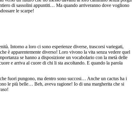
 sentiero di sassolini appuntiti… Ma quando arriveranno dove vogliono
ndossare le scarpe!
nità. Intorno a loro ci sono esperienze diverse, trascorsi variegati,
 che è apparentemente diverso! Loro vivono la vita senza vedere quel
importanza se hanno a disposizione un vocabolario con la metà delle
re e arriva al cuore di chi li sta ascoltando. E quando la parola
uelli che fuori pungono, ma dentro sono succosi… Anche un cactus ha i
 sono le più belle… Beh, aveva ragione! Io di una margherita che si
vaso!