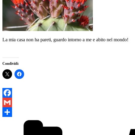
La mia casa non ha pareti, guardo intorno a me e abito nel mondo!
Condividi:
Facebook
Gmail
Categorie
Condividi