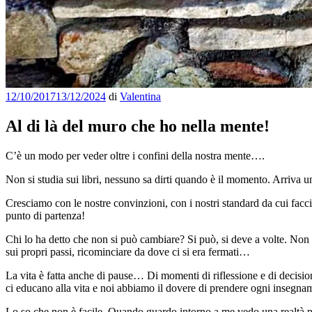
Pubblicato
12/10/2017
13/12/2024
di
Valentina
il
Al di là del muro che ho nella mente!
C’è un modo per veder oltre i confini della nostra mente….
Non si studia sui libri, nessuno sa dirti quando è il momento. Arriva un
Cresciamo con le nostre convinzioni, con i nostri standard da cui fac
punto di partenza!
Chi lo ha detto che non si può cambiare? Si può, si deve a volte. Non i
sui propri passi, ricominciare da dove ci si era fermati…
La vita è fatta anche di pause… Di momenti di riflessione e di decision
ci educano alla vita e noi abbiamo il dovere di prendere ogni insegna
Lo so che non è facile. Quando guardo intorno a me vedo una realtà par